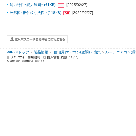
能力特性<能力線図> (61KB)
[2025/02/27]
外形図<据付板寸法図> (118KB)
[2025/02/27]
WIN2Kトップ
製品情報
[住宅用]エアコン(空調)・換気
ルームエアコン(霧