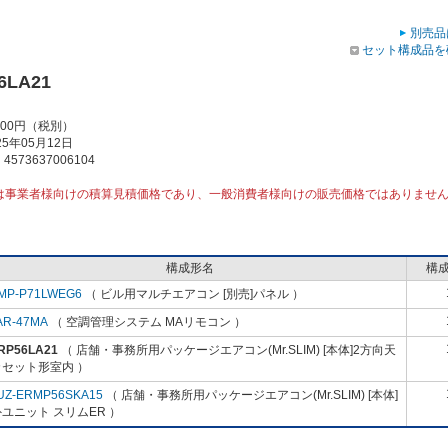
別売品
セット構成品を
6LA21
000円（税別）
5年05月12日
573637006104
は事業者様向けの積算見積価格であり、一般消費者様向けの販売価格ではありませ
構成形名
構
MP-P71LWEG6
（ ビル用マルチエアコン [別売]パネル ）
AR-47MA
（ 空調管理システム MAリモコン ）
RP56LA21
（ 店舗・事務所用パッケージエアコン(Mr.SLIM) [本体]2方向天
カセット形室内 ）
UZ-ERMP56SKA15
（ 店舗・事務所用パッケージエアコン(Mr.SLIM) [本体]
ユニット スリムER ）