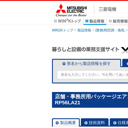
WIN2Kトップ
製品情報
[業務用]空調・換気
形名から製品情報を探す
店舗・事務所用パッケージエアコン(
RP56LA21
製品概要
技術資料
仕様