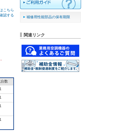
はこちら
確認する
補修用性能部品の保有期限
関連リンク
ん。
成台数
1
1
1
1