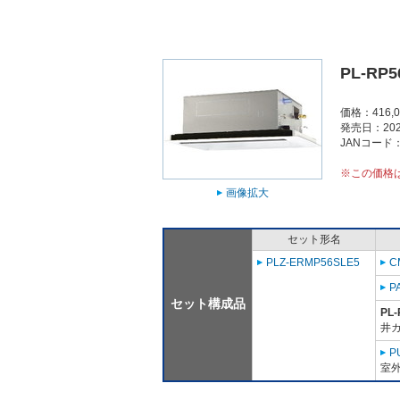
PL-RP5
価格：416,
発売日：202
JANコード：4
※この価格
画像拡大
セット形名
PLZ-ERMP56SLE5
C
P
セット構成品
PL-
井
P
室外