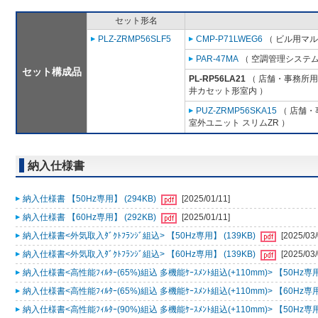
セット形名
PLZ-ZRMP56SLF5
CMP-P71LWEG6
（ ビル用マル
PAR-47MA
（ 空調管理システム
セット構成品
PL-RP56LA21
（ 店舗・事務所用パ
井カセット形室内 ）
PUZ-ZRMP56SKA15
（ 店舗・事
室外ユニット スリムZR ）
納入仕様書
納入仕様書 【50Hz専用】 (294KB)
[2025/01/11]
納入仕様書 【60Hz専用】 (292KB)
[2025/01/11]
納入仕様書<外気取入ﾀﾞｸﾄﾌﾗﾝｼﾞ組込> 【50Hz専用】 (139KB)
[2025/03/
納入仕様書<外気取入ﾀﾞｸﾄﾌﾗﾝｼﾞ組込> 【60Hz専用】 (139KB)
[2025/03/
納入仕様書<高性能ﾌｨﾙﾀｰ(65%)組込 多機能ｹｰｽﾒﾝﾄ組込(+110mm)> 【50Hz専用
納入仕様書<高性能ﾌｨﾙﾀｰ(65%)組込 多機能ｹｰｽﾒﾝﾄ組込(+110mm)> 【60Hz専用
納入仕様書<高性能ﾌｨﾙﾀｰ(90%)組込 多機能ｹｰｽﾒﾝﾄ組込(+110mm)> 【50Hz専用