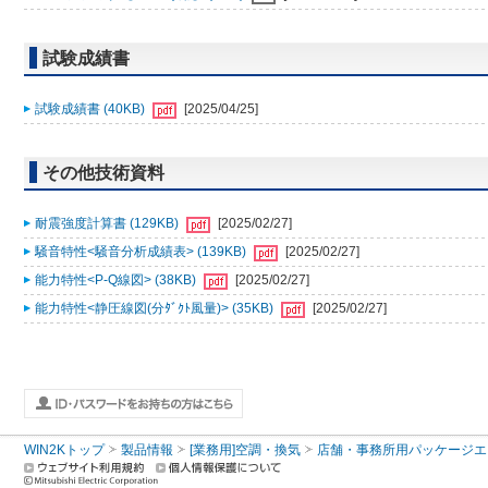
試験成績書
試験成績書 (40KB)
[2025/04/25]
その他技術資料
耐震強度計算書 (129KB)
[2025/02/27]
騒音特性<騒音分析成績表> (139KB)
[2025/02/27]
能力特性<P-Q線図> (38KB)
[2025/02/27]
能力特性<静圧線図(分ﾀﾞｸﾄ風量)> (35KB)
[2025/02/27]
WIN2Kトップ
製品情報
[業務用]空調・換気
店舗・事務所用パッケージエアコン