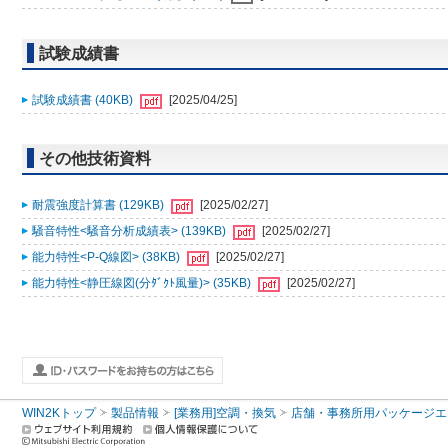
試験成績書
試験成績書 (40KB)
[2025/04/25]
その他技術資料
耐震強度計算書 (129KB)
[2025/02/27]
騒音特性<騒音分析成績表> (139KB)
[2025/02/27]
能力特性<P-Q線図> (38KB)
[2025/02/27]
能力特性<静圧線図(分ﾀﾞｸﾄ風量)> (35KB)
[2025/02/27]
WIN2Kトップ
製品情報
[業務用]空調・換気
店舗・事務所用パッケージエアコン