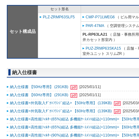
セット形名
PLZ-ZRMP63SLF5
CMP-P71LWEG6
（ ビル用マル
PAR-47MA
（ 空調管理システム
セット構成品
PL-RP63LA21
（ 店舗・事務所用パ
井カセット形室内 ）
PUZ-ZRMP63SKA15
（ 店舗・事
室外ユニット スリムZR ）
納入仕様書
納入仕様書 【50Hz専用】 (291KB)
[2025/01/11]
納入仕様書 【60Hz専用】 (291KB)
[2025/01/11]
納入仕様書<外気取入ﾀﾞｸﾄﾌﾗﾝｼﾞ組込> 【50Hz専用】 (139KB)
[2025/03/
納入仕様書<外気取入ﾀﾞｸﾄﾌﾗﾝｼﾞ組込> 【60Hz専用】 (139KB)
[2025/03/
納入仕様書<高性能ﾌｨﾙﾀｰ(65%)組込 多機能ｹｰｽﾒﾝﾄ組込(+110mm)> 【50Hz専用
納入仕様書<高性能ﾌｨﾙﾀｰ(65%)組込 多機能ｹｰｽﾒﾝﾄ組込(+110mm)> 【60Hz専用
納入仕様書<高性能ﾌｨﾙﾀｰ(90%)組込 多機能ｹｰｽﾒﾝﾄ組込(+110mm)> 【50Hz専用