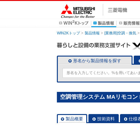
WIN2Kトップ
製品情報
[業務用]空調・換気
形名から製品情報を探す
空調管理システム MAリモコン P
製品概要
技術資料
仕様