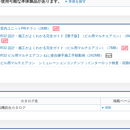
を使用可能な本体製品があります。
本体を探す
室内ユニットPRチラシ（2MB）
R32 設計・施工がよくわかる完全ガイド【冊子版】（ビル用マルチエアコン）（6
R32 設計・施工がよくわかる完全ガイド（ビル用マルチエアコン）（7MB）
R32 ビル用マルチエアコン ねじ接合継手施工手順動画（242MB）
ビル用マルチエアコン シミュレーションコンテンツ（インターロック検査・回路
カタログ名
掲載ペー
送風機総合カタログ
406