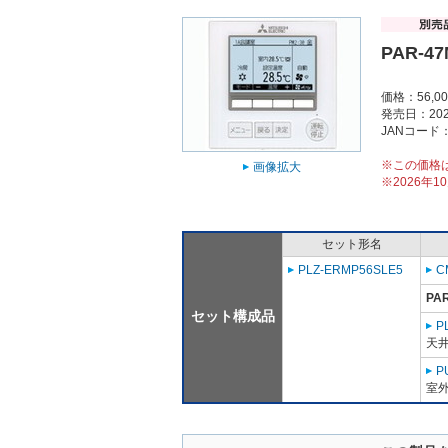
PAR-4
価格：56,0
発売日：202
JANコード：4
※この価格
画像拡大
※2026年
セット形名
PLZ-ERMP56SLE5
C
PA
セット構成品
P
天
P
室外