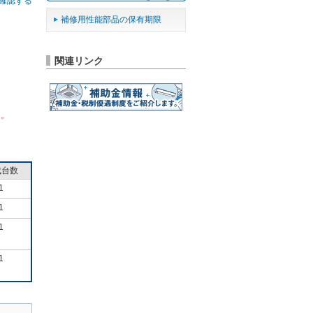
確認する
補修用性能部品の保有期限
関連リンク
ん。
成台数
1
1
1
1