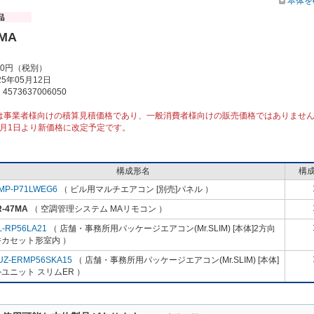
本体を
7MA
00円（税別）
5年05月12日
573637006050
は事業者様向けの積算見積価格であり、一般消費者様向けの販売価格ではありませ
10月1日より新価格に改定予定です。
構成形名
構
MP-P71LWEG6
（ ビル用マルチエアコン [別売]パネル ）
R-47MA
（ 空調管理システム MAリモコン ）
L-RP56LA21
（ 店舗・事務所用パッケージエアコン(Mr.SLIM) [本体]2方向
井カセット形室内 ）
UZ-ERMP56SKA15
（ 店舗・事務所用パッケージエアコン(Mr.SLIM) [本体]
ユニット スリムER ）