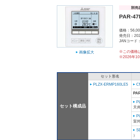
PAR-4
価格：56,0
発売日：202
JANコード：4
※この価格
画像拡大
※2026年
セット形名
PLZX-ERMP160LE5
C
PA
P
セット構成品
天
P
室外
S
）