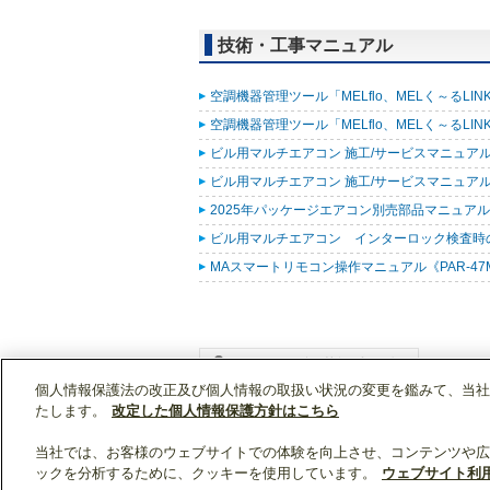
技術・工事マニュアル
空調機器管理ツール「MELflo、MELく～るLINK fo
空調機器管理ツール「MELflo、MELく～るLINK fo
ビル用マルチエアコン 施工/サービスマニュアル(R
ビル用マルチエアコン 施工/サービスマニュアル(R3
2025年パッケージエアコン別売部品マニュアル (
ビル用マルチエアコン インターロック検査時の表示
MAスマートリモコン操作マニュアル《PAR-47MA
個人情報保護法の改正及び個人情報の取扱い状況の変更を鑑みて、当社
WIN2Kトップ
製品情報
[業務用]空調・換気
たします。
改定した個人情報保護方針はこちら
当社では、お客様のウェブサイトでの体験を向上させ、コンテンツや広
ックを分析するために、クッキーを使用しています。
ウェブサイト利