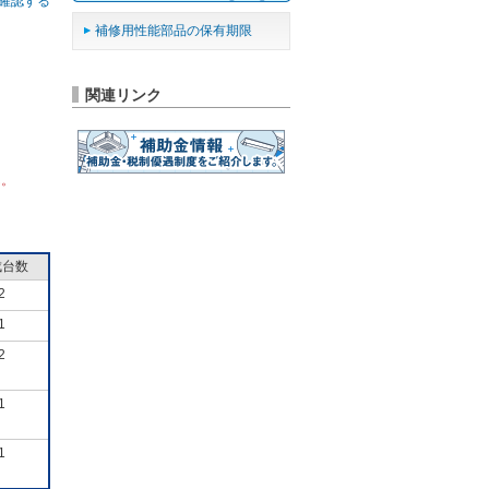
確認する
補修用性能部品の保有期限
関連リンク
ん。
成台数
2
1
2
1
1