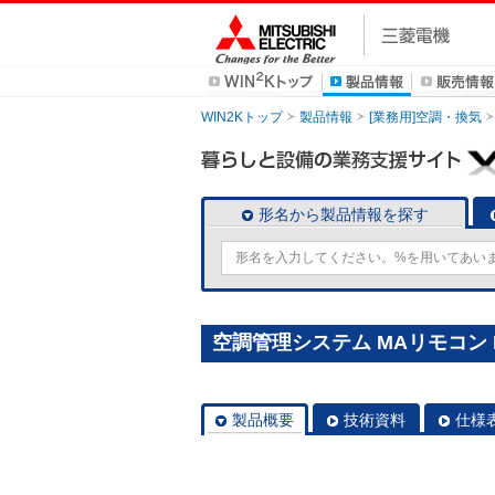
WIN2Kトップ
製品情報
[業務用]空調・換気
形名から製品情報を探す
空調管理システム MAリモコン P
製品概要
技術資料
仕様