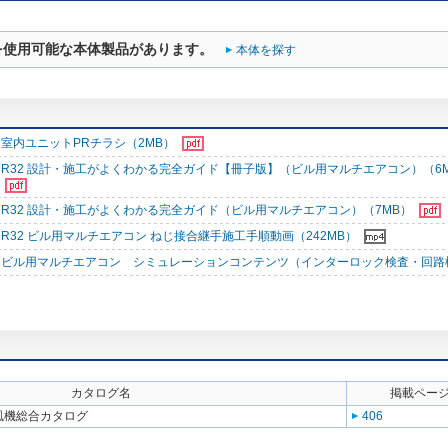
を使用可能な本体製品があります。
本体を探す
室内ユニットPRチラシ（2MB）
R32 設計・施工がよくわかる完全ガイド【冊子版】（ビル用マルチエアコン）（6
R32 設計・施工がよくわかる完全ガイド（ビル用マルチエアコン）（7MB）
R32 ビル用マルチエアコン ねじ接合継手施工手順動画（242MB）
ビル用マルチエアコン シミュレーションコンテンツ（インターロック検査・回路
カタログ名
掲載ペー
送風機総合カタログ
406