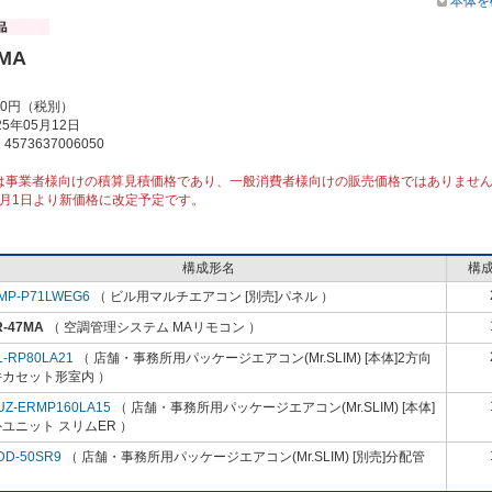
本体を
7MA
00円（税別）
5年05月12日
573637006050
は事業者様向けの積算見積価格であり、一般消費者様向けの販売価格ではありませ
10月1日より新価格に改定予定です。
構成形名
構
MP-P71LWEG6
（ ビル用マルチエアコン [別売]パネル ）
R-47MA
（ 空調管理システム MAリモコン ）
L-RP80LA21
（ 店舗・事務所用パッケージエアコン(Mr.SLIM) [本体]2方向
井カセット形室内 ）
UZ-ERMP160LA15
（ 店舗・事務所用パッケージエアコン(Mr.SLIM) [本体]
ユニット スリムER ）
DD-50SR9
（ 店舗・事務所用パッケージエアコン(Mr.SLIM) [別売]分配管