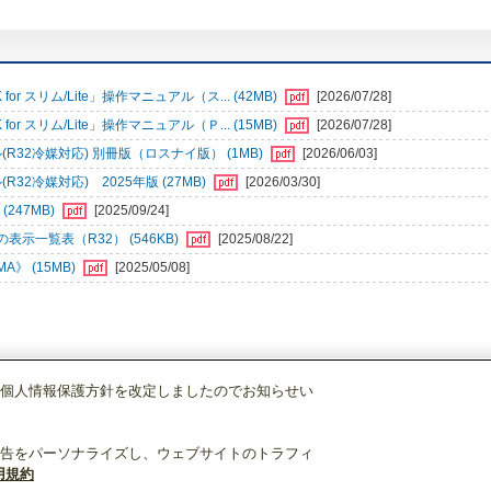
r スリム/Lite」操作マニュアル（ス... (42MB)
[2026/07/28]
r スリム/Lite」操作マニュアル（Ｐ... (15MB)
[2026/07/28]
32冷媒対応) 別冊版（ロスナイ版） (1MB)
[2026/06/03]
2冷媒対応) 2025年版 (27MB)
[2026/03/30]
247MB)
[2025/09/24]
一覧表（R32） (546KB)
[2025/08/22]
》 (15MB)
[2025/05/08]
個人情報保護方針を改定しましたのでお知らせい
空調管理システム
MAリモコン
PAR-47MA
告をパーソナライズし、ウェブサイトのトラフィ
用規約