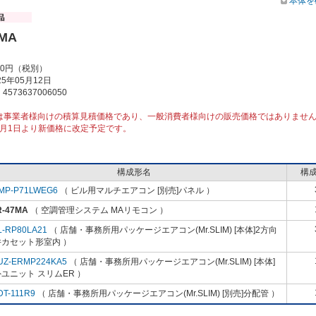
本体を
7MA
00円（税別）
5年05月12日
573637006050
は事業者様向けの積算見積価格であり、一般消費者様向けの販売価格ではありませ
10月1日より新価格に改定予定です。
構成形名
構
MP-P71LWEG6
（ ビル用マルチエアコン [別売]パネル ）
R-47MA
（ 空調管理システム MAリモコン ）
L-RP80LA21
（ 店舗・事務所用パッケージエアコン(Mr.SLIM) [本体]2方向
井カセット形室内 ）
UZ-ERMP224KA5
（ 店舗・事務所用パッケージエアコン(Mr.SLIM) [本体]
ユニット スリムER ）
DT-111R9
（ 店舗・事務所用パッケージエアコン(Mr.SLIM) [別売]分配管 ）