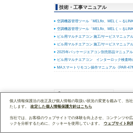
技術・工事マニュアル
空調機器管理ツール「MELflo、MELく～るLINK fo
空調機器管理ツール「MELflo、MELく～るLINK fo
ビル用マルチエアコン 施工/サービスマニュアル(R
ビル用マルチエアコン 施工/サービスマニュアル(R3
2025年パッケージエアコン別売部品マニュアル (
ビル用マルチエアコン インターロック検査時の表示
MAスマートリモコン操作マニュアル《PAR-47MA
個人情報保護法の改正及び個人情報の取扱い状況の変更を鑑みて、当社
WIN2Kトップ
製品情報
[業務用]空調・換気
たします。
改定した個人情報保護方針はこちら
当社では、お客様のウェブサイトでの体験を向上させ、コンテンツや広
ックを分析するために、クッキーを使用しています。
ウェブサイト利
クリップリスト
0
0
製品：
/ 資料：