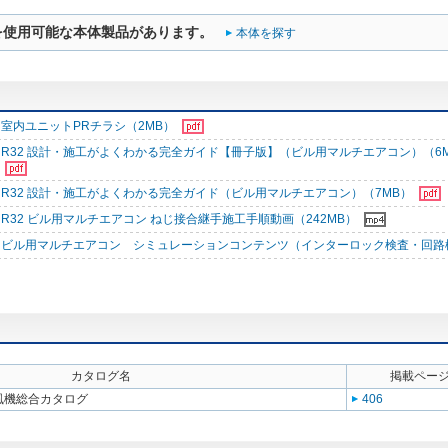
を使用可能な本体製品があります。
本体を探す
室内ユニットPRチラシ（2MB）
R32 設計・施工がよくわかる完全ガイド【冊子版】（ビル用マルチエアコン）（6
R32 設計・施工がよくわかる完全ガイド（ビル用マルチエアコン）（7MB）
R32 ビル用マルチエアコン ねじ接合継手施工手順動画（242MB）
ビル用マルチエアコン シミュレーションコンテンツ（インターロック検査・回路
カタログ名
掲載ペー
送風機総合カタログ
406