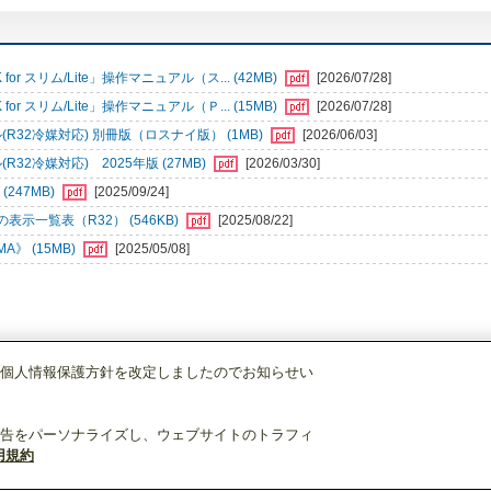
r スリム/Lite」操作マニュアル（ス... (42MB)
[2026/07/28]
r スリム/Lite」操作マニュアル（Ｐ... (15MB)
[2026/07/28]
32冷媒対応) 別冊版（ロスナイ版） (1MB)
[2026/06/03]
2冷媒対応) 2025年版 (27MB)
[2026/03/30]
247MB)
[2025/09/24]
一覧表（R32） (546KB)
[2025/08/22]
》 (15MB)
[2025/05/08]
個人情報保護方針を改定しましたのでお知らせい
空調管理システム
MAリモコン
PAR-47MA
告をパーソナライズし、ウェブサイトのトラフィ
用規約