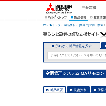
WIN2Kトップ
製品情報
[業務用]空調・換気
形名から製品情報を探す
空調管理システム MAリモコン P
製品概要
技術資料
仕様