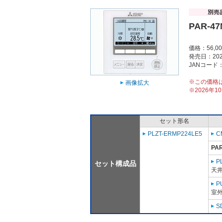
PAR-4
価格：56,0
発売日：202
JANコード：4
※この価格
画像拡大
※2026年
セット形名
PLZT-ERMP224LE5
C
PA
P
セット構成品
天
P
室外
S