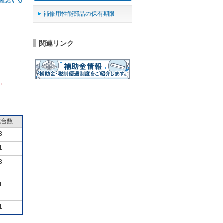
確認する
補修用性能部品の保有期限
関連リンク
ん。
成台数
3
1
3
1
1