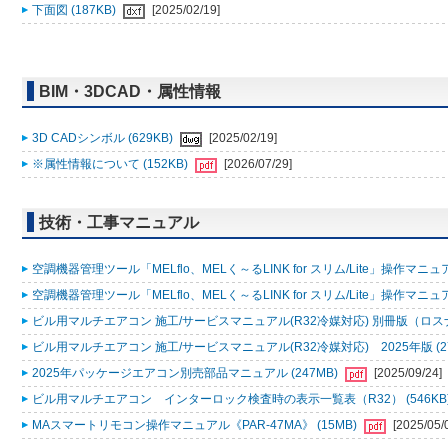
下面図 (187KB)
[2025/02/19]
BIM・3DCAD・属性情報
3D CADシンボル (629KB)
[2025/02/19]
※属性情報について (152KB)
[2026/07/29]
技術・工事マニュアル
空調機器管理ツール「MELflo、MELく～るLINK for スリム/Lite」操作マニュアル
空調機器管理ツール「MELflo、MELく～るLINK for スリム/Lite」操作マニュアル
ビル用マルチエアコン 施工/サービスマニュアル(R32冷媒対応) 別冊版（ロスナ
ビル用マルチエアコン 施工/サービスマニュアル(R32冷媒対応) 2025年版 (2
2025年パッケージエアコン別売部品マニュアル (247MB)
[2025/09/24]
ビル用マルチエアコン インターロック検査時の表示一覧表（R32） (546KB
MAスマートリモコン操作マニュアル《PAR-47MA》 (15MB)
[2025/05/