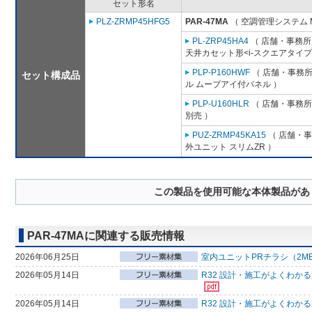
セット形名
PLZ-ZRMP45HFG5
PAR-47MA
（ 空調管理システム 
PL-ZRP45HA4
（ 店舗・事務所用
天井カセット形<i-スクエアタイプ
PLP-P160HWF
（ 店舗・事務所用
セット構成品
ル ムーブアイ付パネル ）
PLP-U160HLR
（ 店舗・事務所用
別売 ）
PUZ-ZRMP45KA15
（ 店舗・事務
外ユニット スリムZR ）
この製品を使用可能な本体製品があ
PAR-47MAに関連する販売情報
2026年06月25日
室内ユニットPRチラシ（2M
2026年05月14日
R32 設計・施工がよくわか
2026年05月14日
R32 設計・施工がよくわか