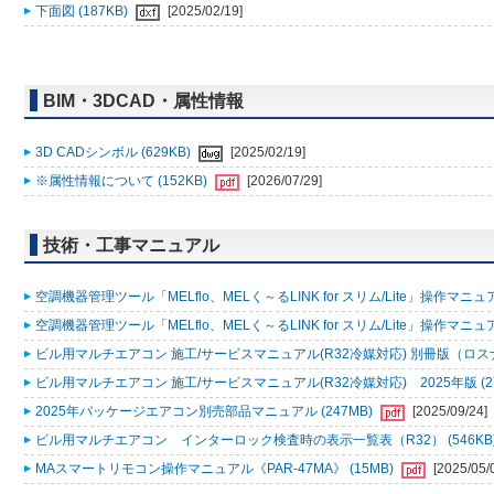
下面図 (187KB)
[2025/02/19]
BIM・3DCAD・属性情報
3D CADシンボル (629KB)
[2025/02/19]
※属性情報について (152KB)
[2026/07/29]
技術・工事マニュアル
空調機器管理ツール「MELflo、MELく～るLINK for スリム/Lite」操作マニュアル
空調機器管理ツール「MELflo、MELく～るLINK for スリム/Lite」操作マニュアル
ビル用マルチエアコン 施工/サービスマニュアル(R32冷媒対応) 別冊版（ロスナ
ビル用マルチエアコン 施工/サービスマニュアル(R32冷媒対応) 2025年版 (2
2025年パッケージエアコン別売部品マニュアル (247MB)
[2025/09/24]
ビル用マルチエアコン インターロック検査時の表示一覧表（R32） (546KB
MAスマートリモコン操作マニュアル《PAR-47MA》 (15MB)
[2025/05/