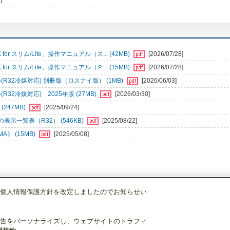
]
r スリム/Lite」操作マニュアル（ス... (42MB)
[2026/07/28]
r スリム/Lite」操作マニュアル（Ｐ... (15MB)
[2026/07/28]
32冷媒対応) 別冊版（ロスナイ版） (1MB)
[2026/06/03]
2冷媒対応) 2025年版 (27MB)
[2026/03/30]
247MB)
[2025/09/24]
一覧表（R32） (546KB)
[2025/08/22]
》 (15MB)
[2025/05/08]
個人情報保護方針を改定しましたのでお知らせい
空調管理システム
MAリモコン
PAR-47MA
告をパーソナライズし、ウェブサイトのトラフィ