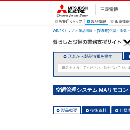
WIN2Kトップ
製品情報
[業務用]空調・換気
形名から製品情報を探す
空調管理システム MAリモコン P
製品概要
技術資料
仕様