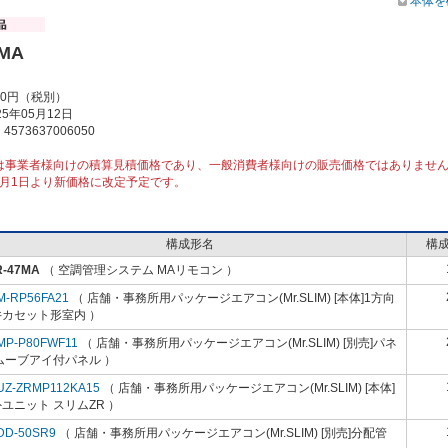
本体を
7MA
00円（税別）
5年05月12日
573637006050
は事業者様向けの積算見積価格であり、一般消費者様向けの販売価格ではありませ
10月1日より新価格に改定予定です。
構成形名
構
R-47MA
（ 空調管理システム MAリモコン ）
M-RP56FA21
（ 店舗・事務所用パッケージエアコン(Mr.SLIM) [本体]1方向
井カセット形室内 ）
MP-P80FWF11
（ 店舗・事務所用パッケージエアコン(Mr.SLIM) [別売]パネ
ムーブアイ付パネル ）
UZ-ZRMP112KA15
（ 店舗・事務所用パッケージエアコン(Mr.SLIM) [本体]
ユニット スリムZR ）
DD-50SR9
（ 店舗・事務所用パッケージエアコン(Mr.SLIM) [別売]分配管