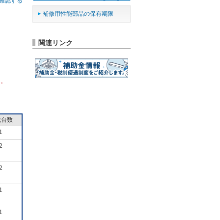
確認する
補修用性能部品の保有期限
関連リンク
ん。
成台数
1
2
2
1
1