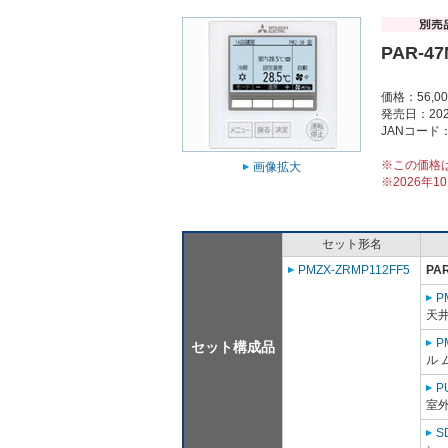
PAR-4
価格：56,0
発売日：202
JANコード：4
※この価格
画像拡大
※2026年
セット形名
PMZX-ZRMP112FF5
PA
P
天
P
セット構成品
ル 
P
室外
S