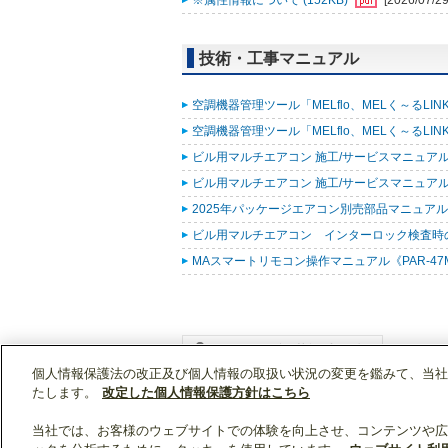
※属性情報について (152KB)
[2026/07/29
技術・工事マニュアル
空調機器管理ツール「MELflo、MELく～るLINK fo
空調機器管理ツール「MELflo、MELく～るLINK fo
ビル用マルチエアコン 施工/サービスマニュアル(R
ビル用マルチエアコン 施工/サービスマニュアル(R3
2025年パッケージエアコン別売部品マニュアル (
ビル用マルチエアコン インターロック検査時の表示
MAスマートリモコン操作マニュアル《PAR-47MA
個人情報保護法の改正及び個人情報の取扱い状況の変更を鑑みて、当社
WIN2Kトップ
製品情報
[業務用]空調・換気
たします。
改定した個人情報保護方針はこちら
当社では、お客様のウェブサイトでの体験を向上させ、コンテンツや広