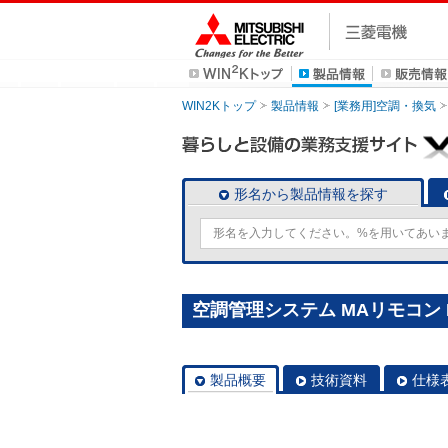
WIN2Kトップ
製品情報
[業務用]空調・換気
形名から製品情報を探す
空調管理システム MAリモコン P
製品概要
技術資料
仕様