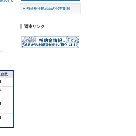
確認する
補修用性能部品の保有期限
関連リンク
ん。
成台数
1
4
1
1