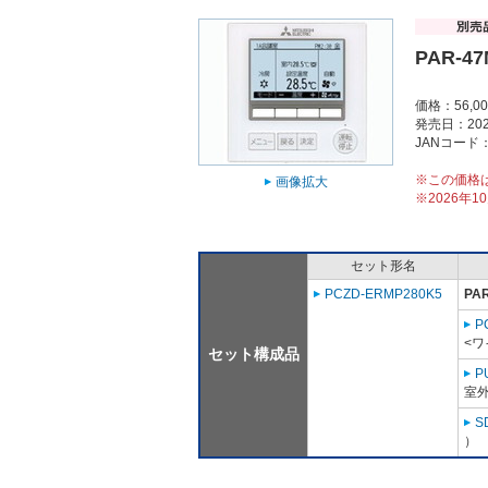
PAR-4
価格：56,0
発売日：202
JANコード：4
※この価格
画像拡大
※2026年
セット形名
PCZD-ERMP280K5
PA
P
<ワ
セット構成品
P
室外
S
）