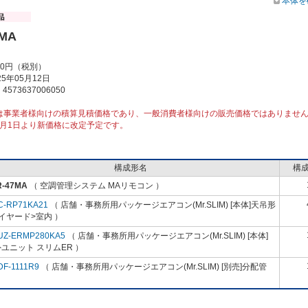
本体を
7MA
00円（税別）
5年05月12日
573637006050
は事業者様向けの積算見積価格であり、一般消費者様向けの販売価格ではありませ
10月1日より新価格に改定予定です。
構成形名
構
R-47MA
（ 空調管理システム MAリモコン ）
C-RP71KA21
（ 店舗・事務所用パッケージエアコン(Mr.SLIM) [本体]天吊形
イヤード>室内 ）
UZ-ERMP280KA5
（ 店舗・事務所用パッケージエアコン(Mr.SLIM) [本体]
ユニット スリムER ）
DF-1111R9
（ 店舗・事務所用パッケージエアコン(Mr.SLIM) [別売]分配管