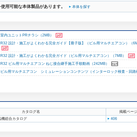
を使用可能な本体製品があります。
本体を探す
室内ユニットPRチラシ（2MB）
R32 設計・施工がよくわかる完全ガイド【冊子版】（ビル用マルチエアコン）（6
R32 設計・施工がよくわかる完全ガイド（ビル用マルチエアコン）（7MB）
R32 ビル用マルチエアコン ねじ接合継手施工手順動画（242MB）
ビル用マルチエアコン シミュレーションコンテンツ（インターロック検査・回路
カタログ名
掲載ペー
送風機総合カタログ
406