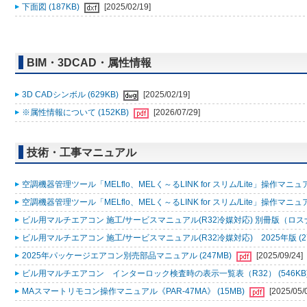
下面図 (187KB)
[2025/02/19]
BIM・3DCAD・属性情報
3D CADシンボル (629KB)
[2025/02/19]
※属性情報について (152KB)
[2026/07/29]
技術・工事マニュアル
空調機器管理ツール「MELflo、MELく～るLINK for スリム/Lite」操作マニュアル
空調機器管理ツール「MELflo、MELく～るLINK for スリム/Lite」操作マニュアル
ビル用マルチエアコン 施工/サービスマニュアル(R32冷媒対応) 別冊版（ロスナ
ビル用マルチエアコン 施工/サービスマニュアル(R32冷媒対応) 2025年版 (2
2025年パッケージエアコン別売部品マニュアル (247MB)
[2025/09/24]
ビル用マルチエアコン インターロック検査時の表示一覧表（R32） (546KB
MAスマートリモコン操作マニュアル《PAR-47MA》 (15MB)
[2025/05/