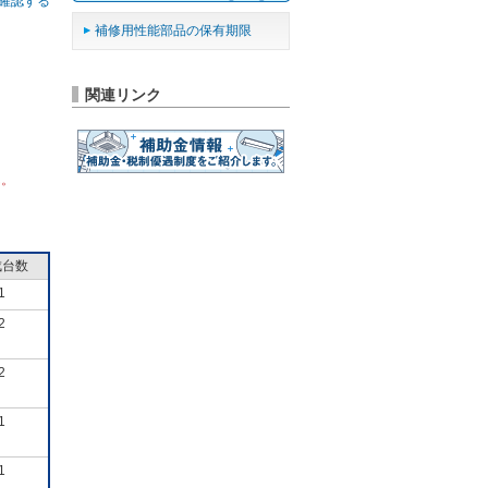
確認する
補修用性能部品の保有期限
関連リンク
ん。
成台数
1
2
2
1
1