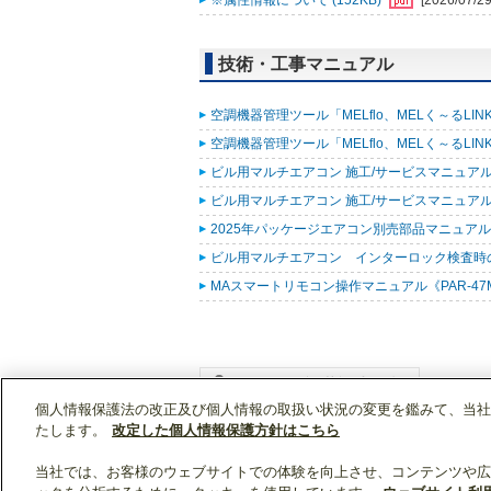
※属性情報について (152KB)
[2026/07/29
技術・工事マニュアル
空調機器管理ツール「MELflo、MELく～るLINK fo
空調機器管理ツール「MELflo、MELく～るLINK fo
ビル用マルチエアコン 施工/サービスマニュアル(R
ビル用マルチエアコン 施工/サービスマニュアル(R3
2025年パッケージエアコン別売部品マニュアル (
ビル用マルチエアコン インターロック検査時の表示
MAスマートリモコン操作マニュアル《PAR-47MA
個人情報保護法の改正及び個人情報の取扱い状況の変更を鑑みて、当社
WIN2Kトップ
製品情報
[業務用]空調・換気
たします。
改定した個人情報保護方針はこちら
当社では、お客様のウェブサイトでの体験を向上させ、コンテンツや広