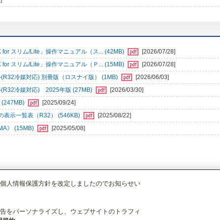
]
r スリム/Lite」操作マニュアル（ス... (42MB)
[2026/07/28]
r スリム/Lite」操作マニュアル（Ｐ... (15MB)
[2026/07/28]
32冷媒対応) 別冊版（ロスナイ版） (1MB)
[2026/06/03]
2冷媒対応) 2025年版 (27MB)
[2026/03/30]
247MB)
[2025/09/24]
一覧表（R32） (546KB)
[2025/08/22]
》 (15MB)
[2025/05/08]
個人情報保護方針を改定しましたのでお知らせい
空調管理システム
MAリモコン
PAR-47MA
告をパーソナライズし、ウェブサイトのトラフィ