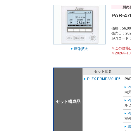
PAR-4
価格：56,0
発売日：202
JANコード：4
※この価格
画像拡大
※2026年
セット形名
PLZX-ERMP280HE5
PA
P
向天
P
セット構成品
ル 
P
室外
S