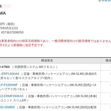
本体を
7MA
00円（税別）
5年05月12日
573637006050
は事業者様向けの積算見積価格であり、一般消費者様向けの販売価格ではありませ
10月1日より新価格に改定予定です。
構成形名
構
R-47MA
（ 空調管理システム MAリモコン ）
L-ERP140HA4
（ 店舗・事務所用パッケージエアコン(Mr.SLIM) [本体]4方
井カセット形<i-スクエアタイプ>室内 ）
LP-P160HWF
（ 店舗・事務所用パッケージエアコン(Mr.SLIM) [別売]パネ
ムーブアイ付パネル ）
UZ-ERMP280KA5
（ 店舗・事務所用パッケージエアコン(Mr.SLIM) [本体]
ユニット スリムER ）
DD-50WR9
（ 店舗・事務所用パッケージエアコン(Mr.SLIM) [別売]分配管