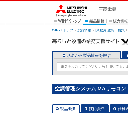
WIN2Kトップ
製品情報
[業務用]空調・換気
形名から製品情報を探す
空調管理システム MAリモコン P
製品概要
技術資料
仕様