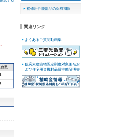
確認する
補修用性能部品の保有期限
関連リンク
よくあるご質問動画集
ん。
低炭素建築物認定制度対象形名お
成台数
よび住宅用資機材品質性能証明書
1
1