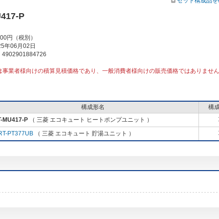
セット構成品を
417-P
000円（税別）
5年06月02日
902901884726
は事業者様向けの積算見積価格であり、一般消費者様向けの販売価格ではありませ
構成形名
構
-MU417-P
（ 三菱 エコキュート ヒートポンプユニット ）
RT-PT377UB
（ 三菱 エコキュート 貯湯ユニット ）