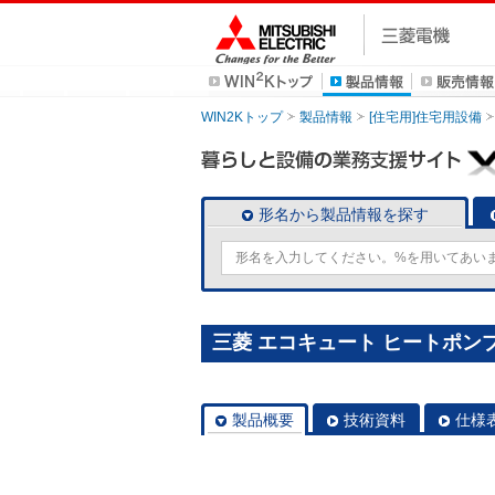
WIN2Kトップ
製品情報
[住宅用]住宅用設備
形名から製品情報を探す
三菱 エコキュート ヒートポンプユ
製品概要
技術資料
仕様