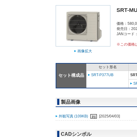
SRT-MU
価格：580,
発売日：202
JANコード：4
※この価格
画像拡大
セット形名
セット構成品
SRT-P377UB
SRT
S
製品画像
外観写真 (109KB)
[2025/04/03]
CADシンボル