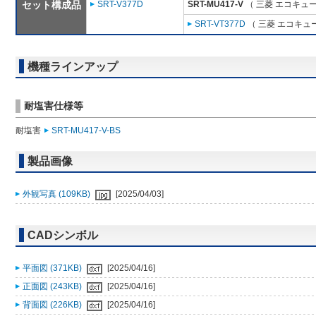
セット構成品
SRT-V377D
SRT-MU417-V
（ 三菱 エコキュ
SRT-VT377D
（ 三菱 エコキュ
機種ラインアップ
耐塩害仕様等
耐塩害
SRT-MU417-V-BS
製品画像
外観写真 (109KB)
[2025/04/03]
CADシンボル
平面図 (371KB)
[2025/04/16]
正面図 (243KB)
[2025/04/16]
背面図 (226KB)
[2025/04/16]