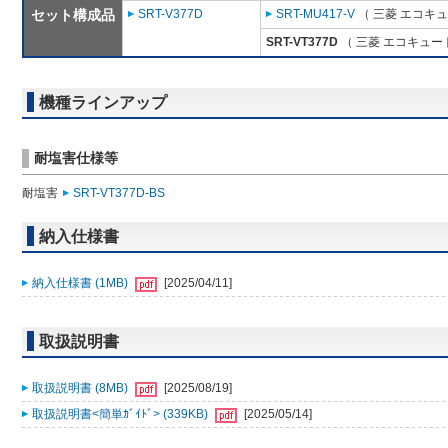
セット構成品
SRT-V377D
SRT-MU417-V
（ 三菱 エコキ
SRT-VT377D
（ 三菱 エコキュー
機種ラインアップ
耐塩害仕様等
耐塩害
SRT-VT377D-BS
納入仕様書
納入仕様書 (1MB)
[2025/04/11]
取扱説明書
取扱説明書 (8MB)
[2025/08/19]
取扱説明書<簡単ｶﾞｲﾄﾞ> (339KB)
[2025/05/14]