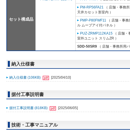
PM-RP56FA21
（ 店舗・事務所用
天井カセット形室内 ）
セット構成品
PMP-P80FWF11
（ 店舗・事務所
ル ムーブアイ付パネル ）
PUZ-ZRMP112KA15
（ 店舗・事
室外ユニット スリムZR ）
SDD-50SR9
（ 店舗・事務所用パッケ
納入仕様書
納入仕様書 (106KB)
[2025/04/10]
据付工事説明書
据付工事説明書 (818KB)
[2025/06/05]
技術・工事マニュアル