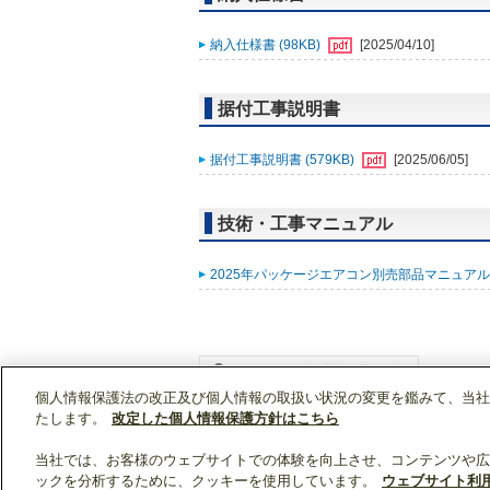
納入仕様書 (98KB)
[2025/04/10]
据付工事説明書
据付工事説明書 (579KB)
[2025/06/05]
技術・工事マニュアル
2025年パッケージエアコン別売部品マニュアル (
個人情報保護法の改正及び個人情報の取扱い状況の変更を鑑みて、当社
WIN2Kトップ
製品情報
[業務用]空調・換気
たします。
改定した個人情報保護方針はこちら
当社では、お客様のウェブサイトでの体験を向上させ、コンテンツや広
ックを分析するために、クッキーを使用しています。
ウェブサイト利