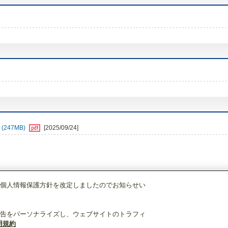
247MB)
[2025/09/24]
個人情報保護方針を改定しましたのでお知らせい
店舗・事務所用パッケージエアコン(Mr.SLIM)
[別売]分配管
SDF-1111R9
告をパーソナライズし、ウェブサイトのトラフィ
用規約