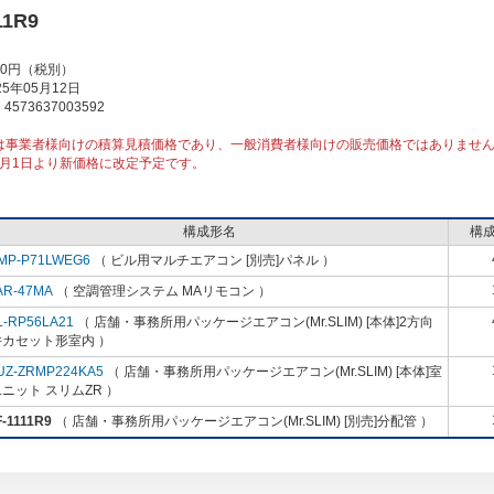
11R9
00円（税別）
5年05月12日
573637003592
は事業者様向けの積算見積価格であり、一般消費者様向けの販売価格ではありませ
10月1日より新価格に改定予定です。
構成形名
構
MP-P71LWEG6
（ ビル用マルチエアコン [別売]パネル ）
AR-47MA
（ 空調管理システム MAリモコン ）
L-RP56LA21
（ 店舗・事務所用パッケージエアコン(Mr.SLIM) [本体]2方向
井カセット形室内 ）
UZ-ZRMP224KA5
（ 店舗・事務所用パッケージエアコン(Mr.SLIM) [本体]室
ニット スリムZR ）
-1111R9
（ 店舗・事務所用パッケージエアコン(Mr.SLIM) [別売]分配管 ）