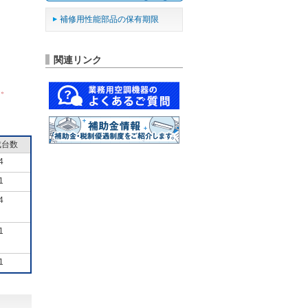
補修用性能部品の保有期限
関連リンク
ん。
成台数
4
1
4
1
1