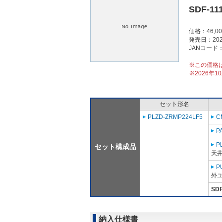
SDF-11
価格：46,0
発売日：202
JANコード：4
※この価格
※2026年
セット形名
PLZD-ZRMP224LF5
C
P
P
セット構成品
天
P
外ユ
SDF
納入仕様書