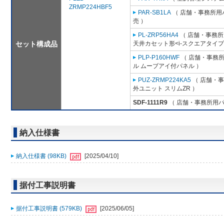
ZRMP224HBF5
PAR-SB1LA
（ 店舗・事務所用パッ
売 ）
PL-ZRP56HA4
（ 店舗・事務所用
セット構成品
天井カセット形<i-スクエアタイプ
PLP-P160HWF
（ 店舗・事務所用
ル ムーブアイ付パネル ）
PUZ-ZRMP224KA5
（ 店舗・事務
外ユニット スリムZR ）
SDF-1111R9
（ 店舗・事務所用パッケ
納入仕様書
納入仕様書 (98KB)
[2025/04/10]
据付工事説明書
据付工事説明書 (579KB)
[2025/06/05]