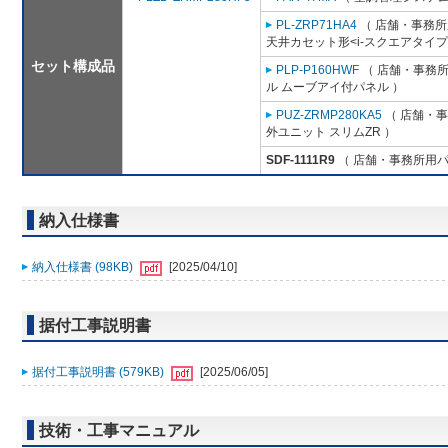
PL-ZRP71HA4
（ 店舗・事務所用
天井カセット形<i-スクエアタイプ
セット構成品
PLP-P160HWF
（ 店舗・事務所用
ル ムーブアイ付パネル ）
PUZ-ZRMP280KA5
（ 店舗・事務
外ユニット スリムZR ）
SDF-1111R9
（ 店舗・事務所用パッケ
納入仕様書
納入仕様書 (98KB)
[2025/04/10]
据付工事説明書
据付工事説明書 (579KB)
[2025/06/05]
技術・工事マニュアル