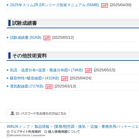
2025年スリムZR,ERシリーズ技術マニュアル (56MB)
[2025/04/30]
試験成績書
試験成績書 (91KB)
[2025/05/12]
その他技術資料
気流・温度分布<温度・風速分布図> (79KB)
[2025/05/15]
騒音特性<騒音線図> (432KB)
[2025/04/24]
電気配線図 (727KB)
[2025/03/13]
WIN2Kトップ
製品情報
[業務用]空調・換気
店舗・事務所用パッケージエアコン