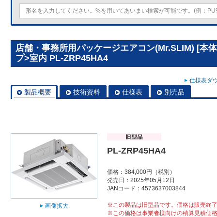
店舗・事務所用パッケージエアコン(Mr.SLIM) [本
プ>室内 PL-ZRP45HA4
仕様表ダウ
製品概要
技術資料
仕様表
別売品
PL-ZRP45HA4
価格：384,000円（税別）
発売日：2025年05月12日
JANコード：4573637003844
※この製品は旧型品です。価格は販売終
画像拡大
※この価格は事業者様向けの積算見積価