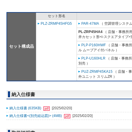
セット形名
PLZ-ZRMP45HFG5
PAR-47MA
（ 空調管理システム
PL-ZRP45HA4
（ 店舗・事務所用パ
井カセット形<i-スクエアタイプ>
PLP-P160HWF
（ 店舗・事務所用
セット構成品
ル ムーブアイ付パネル ）
PLP-U160HLR
（ 店舗・事務所用
別売 ）
PUZ-ZRMP45KA15
（ 店舗・事務
外ユニット スリムZR ）
納入仕様書
納入仕様書 (635KB)
[2025/02/20]
納入仕様書<(別売組込図)> (4MB)
[2025/02/20]