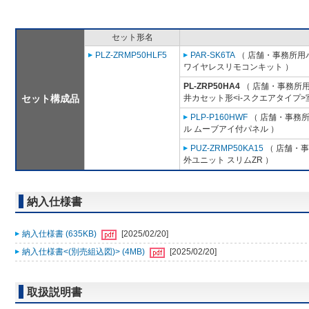
セット形名
PLZ-ZRMP50HLF5
PAR-SK6TA
（ 店舗・事務所用パッ
ワイヤレスリモコンキット ）
PL-ZRP50HA4
（ 店舗・事務所用パ
セット構成品
井カセット形<i-スクエアタイプ>
PLP-P160HWF
（ 店舗・事務所用
ル ムーブアイ付パネル ）
PUZ-ZRMP50KA15
（ 店舗・事務
外ユニット スリムZR ）
納入仕様書
納入仕様書 (635KB)
[2025/02/20]
納入仕様書<(別売組込図)> (4MB)
[2025/02/20]
取扱説明書