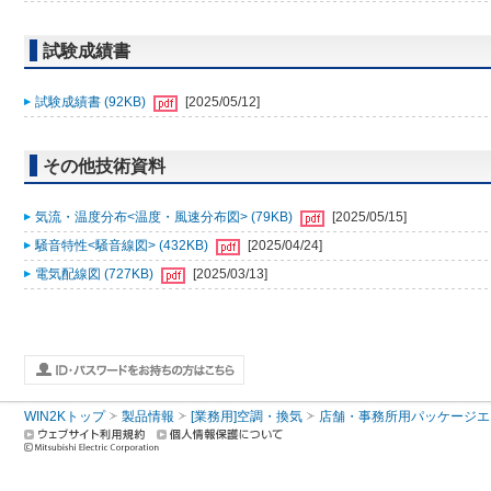
試験成績書
試験成績書 (92KB)
[2025/05/12]
その他技術資料
気流・温度分布<温度・風速分布図> (79KB)
[2025/05/15]
騒音特性<騒音線図> (432KB)
[2025/04/24]
電気配線図 (727KB)
[2025/03/13]
WIN2Kトップ
製品情報
[業務用]空調・換気
店舗・事務所用パッケージエアコン