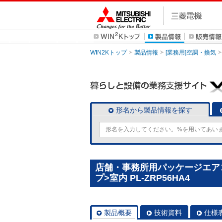
WIN2Kトップ
製品情報
[業務用]空調・換気
形名から製品情報を探す
店舗・事務所用パッケージエアコン(
プ>室内 PL-ZRP56HA4
製品概要
技術資料
仕様