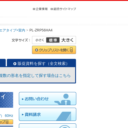
クエアタイプ>室内
PL-ZRP56HA4
販促資料を探す（全文検索）
複数の形名を指定して探す場合はこちら
タイ
 60Hz