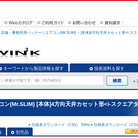
店舗・事務所用パッケージエアコン(Mr.SLIM)
[本体]4方向天井カセット形<i-ス
キーワードから製品情報を探す
技術資料を探す
Mr.SLIM) [本体]4方向天井カセット形<i-スクエア
仕様表ダウンロード（CSV） 50Hz
仕様表ダウンロード（CSV）
表
別売品