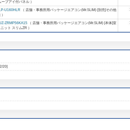
ムーブアイ付パネル ）
LP-U160HLR
（ 店舗・事務所用パッケージエアコン(Mr.SLIM) [別売]その他
 ）
UZ-ZRMP56KA15
（ 店舗・事務所用パッケージエアコン(Mr.SLIM) [本体]室
ニット スリムZR ）
2/20]