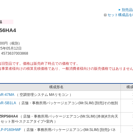
別売品
セット構成品を
56HA4
000円（税別）
5年05月12日
573637003868
は旧型品です。価格は販売終了時点での価格です。
は事業者様向けの積算見積価格であり、一般消費者様向けの販売価格ではありませ
構成形名
構
AR-47MA
（ 空調管理システム MAリモコン ）
AR-SB1LA
（ 店舗・事務所用パッケージエアコン(Mr.SLIM) [別売]その他別
）
-ZRP56HA4
（ 店舗・事務所用パッケージエアコン(Mr.SLIM) [本体]4方向天
セット形<i-スクエアタイプ>室内 ）
LP-P160HWF
（ 店舗・事務所用パッケージエアコン(Mr.SLIM) [別売]パネ