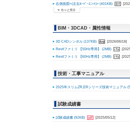
右側面図<(左右ﾙｰﾊﾞｰﾕﾆｯﾄ)> (401KB)
[202
BIM・3DCAD・属性情報
3D CADシンボル (137KB)
[2026/06/18]
Revitファミリ 【50Hz専用】 (2MB)
[202
Revitファミリ 【60Hz専用】 (2MB)
[202
技術・工事マニュアル
2025年スリムZR,ERシリーズ技術マニュアル (5
試験成績書
試験成績書 (92KB)
[2025/05/12]