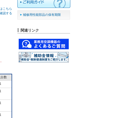
はこちら
確認する
補修用性能部品の保有期限
関連リンク
ん。
成台数
1
1
1
1