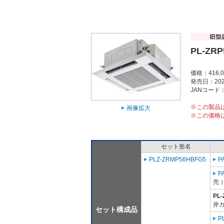
PL-ZRP
価格：416,
発売日：202
JANコード：4
※この製品
画像拡大
※この価格
セット形名
PLZ-ZRMP56HBFG5
P
P
売 
PL
井カ
セット構成品
P