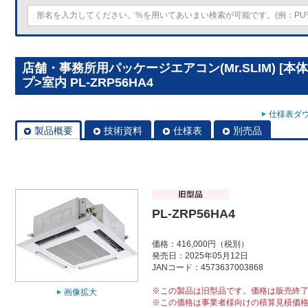
店舗・事務所用パッケージエアコン(Mr.SLIM) [本
プ>室内 PL-ZRP56HA4
仕様表ダウ
製品概要
技術資料
仕様表
別売品
PL-ZRP56HA4
価格：416,000円（税別）
発売日：2025年05月12日
JANコード：4573637003868
※この製品は旧型品です。価格は販売終
画像拡大
※この価格は事業者様向けの積算見積価