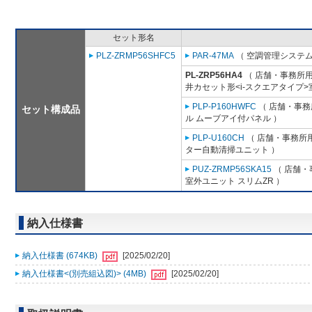
セット形名
PLZ-ZRMP56SHFC5
PAR-47MA
（ 空調管理システム
PL-ZRP56HA4
（ 店舗・事務所用パ
井カセット形<i-スクエアタイプ>
PLP-P160HWFC
（ 店舗・事務所
セット構成品
ル ムーブアイ付パネル ）
PLP-U160CH
（ 店舗・事務所用パ
ター自動清掃ユニット ）
PUZ-ZRMP56SKA15
（ 店舗・事
室外ユニット スリムZR ）
納入仕様書
納入仕様書 (674KB)
[2025/02/20]
納入仕様書<(別売組込図)> (4MB)
[2025/02/20]