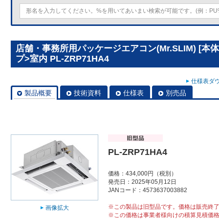
店舗・事務所用パッケージエアコン(Mr.SLIM) [本
プ>室内 PL-ZRP71HA4
仕様表ダウ
製品概要
技術資料
仕様表
別売品
PL-ZRP71HA4
価格：434,000円（税別）
発売日：2025年05月12日
JANコード：4573637003882
※この製品は旧型品です。価格は販売終
画像拡大
※この価格は事業者様向けの積算見積価