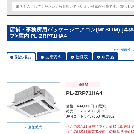
店舗・事務所用パッケージエアコン(Mr.SLIM) [本
プ>室内 PL-ZRP71HA4
仕様表ダウ
製品概要
技術資料
仕様表
別売品
PL-ZRP71HA4
価格：434,000円（税別）
発売日：2025年05月12日
JANコード：4573637003882
※この製品は旧型品です。価格は販売終
画像拡大
※この価格は事業者様向けの積算見積価