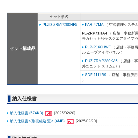
セット形名
PLZD-ZRMP280HF5
PAR-47MA
（ 空調管理システム
PL-ZRP71HA4
（ 店舗・事務所用パ
井カセット形<i-スクエアタイプ>
PLP-P160HWF
（ 店舗・事務所用
セット構成品
ル ムーブアイ付パネル ）
PUZ-ZRMP280KA5
（ 店舗・事務
外ユニット スリムZR ）
SDF-1111R9
（ 店舗・事務所用パ
）
納入仕様書
納入仕様書 (674KB)
[2025/02/20]
納入仕様書<(別売組込図)> (4MB)
[2025/02/20]