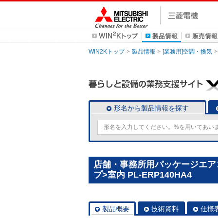
WIN2Kトップ
製品情報
[業務用]空調・換気
形名から製品情報を探す
店舗・事務所用パッケージエアコン(
プ>室内 PL-ERP140HA4
製品概要
技術資料
仕様