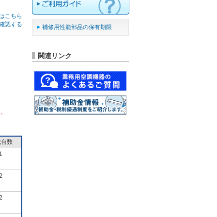
はこちら
確認する
補修用性能部品の保有期限
関連リンク
ん。
成台数
1
2
2