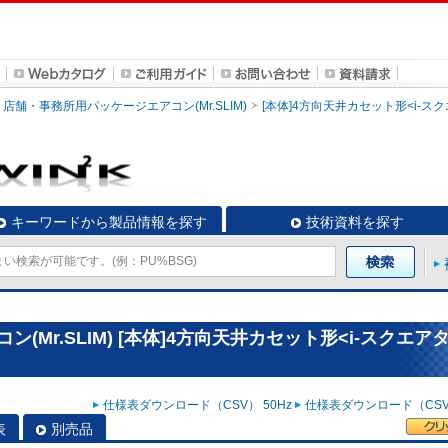
店舗・事務所用パッケージエアコン(Mr.SLIM)
[本体]4方向天井カセット形<i-ス
キーワードから製品情報を探す
技術資料を探す
Mr.SLIM) [本体]4方向天井カセット形<i-スクエア
仕様表ダウンロード（CSV） 50Hz
仕様表ダウンロード（CSV）
表
別売品