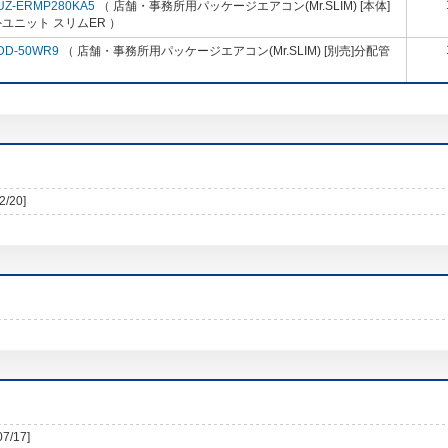
UZ-ERMP280KA5
（ 店舗・事務所用パッケージエアコン(Mr.SLIM) [本体]
ユニット スリムER ）
DD-50WR9
（ 店舗・事務所用パッケージエアコン(Mr.SLIM) [別売]分配管
2/20]
07/17]