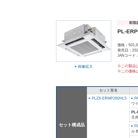
PL-ERP
価格：501,
発売日：202
JANコード：4
※この製品
画像拡大
※この価格
セット形名
PLZX-ERMP280HL5
P
ワ
PL
天井
セット構成品
P
ル 