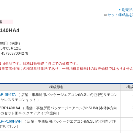
別売品
セット構成品を
140HA4
000円（税別）
5年05月12日
573637004278
は旧型品です。価格は販売終了時点での価格です。
は事業者様向けの積算見積価格であり、一般消費者様向けの販売価格ではありませ
構成形名
構
AR-SK6TA
（ 店舗・事務所用パッケージエアコン(Mr.SLIM) [別売]リモコン
イヤレスリモコンキット ）
-ERP140HA4
（ 店舗・事務所用パッケージエアコン(Mr.SLIM) [本体]4方向
カセット形<i-スクエアタイプ>室内 ）
LP-P160HWH
（ 店舗・事務所用パッケージエアコン(Mr.SLIM) [別売]パネ
標準パネル ）