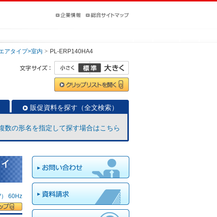
クエアタイプ>室内
PL-ERP140HA4
販促資料を探す（全文検索）
複数の形名を指定して探す場合はこちら
タイ
 60Hz