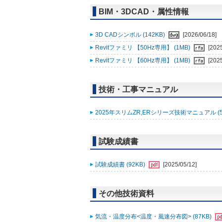
BIM・3DCAD・属性情報
3D CADシンボル (142KB)
[2026/06/18]
Revitファミリ 【50Hz専用】 (1MB)
[202
Revitファミリ 【60Hz専用】 (1MB)
[202
技術・工事マニュアル
2025年スリムZR,ERシリーズ技術マニュアル (5
試験成績書
試験成績書 (92KB)
[2025/05/12]
その他技術資料
気流・温度分布<温度・風速分布図> (87KB)