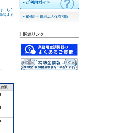
はこちら
確認する
補修用性能部品の保有期限
関連リンク
ん。
成台数
1
1
1