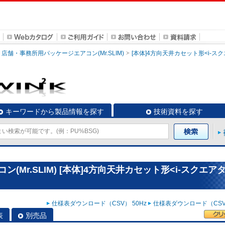
店舗・事務所用パッケージエアコン(Mr.SLIM)
[本体]4方向天井カセット形<i-ス
キーワードから製品情報を探す
技術資料を探す
Mr.SLIM) [本体]4方向天井カセット形<i-スクエア
仕様表ダウンロード（CSV） 50Hz
仕様表ダウンロード（CSV）
表
別売品