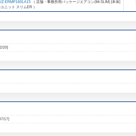
UZ-ERMP160LA15
（ 店舗・事務所用パッケージエアコン(Mr.SLIM) [本体]
ユニット スリムER ）
2/20]
07/17]