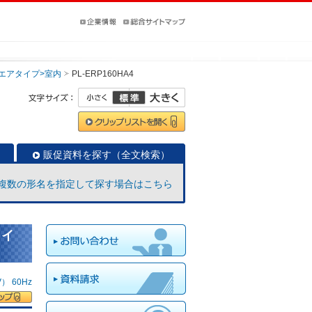
クエアタイプ>室内
PL-ERP160HA4
販促資料を探す（全文検索）
複数の形名を指定して探す場合はこちら
タイ
 60Hz