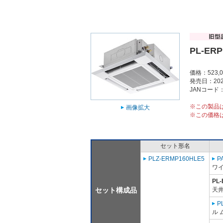
PL-ERP
価格：523,
発売日：202
JANコード：4
※この製品
画像拡大
※この価格
セット形名
PLZ-ERMP160HLE5
P
ワ
PL
セット構成品
天井
P
ル 