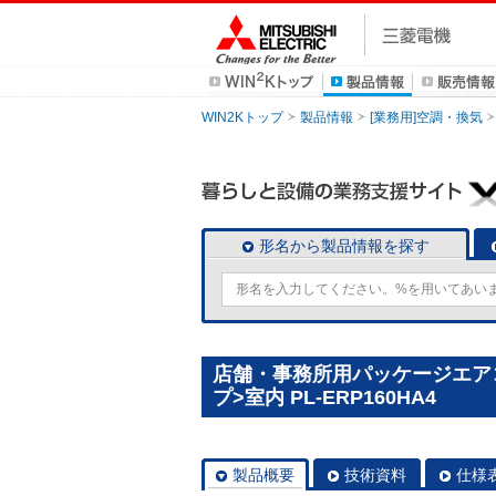
WIN2Kトップ
製品情報
[業務用]空調・換気
形名から製品情報を探す
店舗・事務所用パッケージエアコン(
プ>室内 PL-ERP160HA4
製品概要
技術資料
仕様