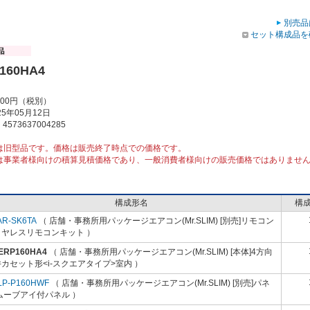
別売品
セット構成品を
160HA4
000円（税別）
5年05月12日
573637004285
は旧型品です。価格は販売終了時点での価格です。
は事業者様向けの積算見積価格であり、一般消費者様向けの販売価格ではありませ
構成形名
構
AR-SK6TA
（ 店舗・事務所用パッケージエアコン(Mr.SLIM) [別売]リモコン
イヤレスリモコンキット ）
-ERP160HA4
（ 店舗・事務所用パッケージエアコン(Mr.SLIM) [本体]4方向
カセット形<i-スクエアタイプ>室内 ）
LP-P160HWF
（ 店舗・事務所用パッケージエアコン(Mr.SLIM) [別売]パネ
ムーブアイ付パネル ）