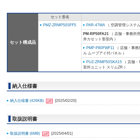
セット形名
PMZ-ZRMP50SFF5
PAR-47MA
（ 空調管理システム
PM-RP50FA21
（ 店舗・事務所用パ
井カセット形室内 ）
セット構成品
PMP-P80FWF11
（ 店舗・事務所
ル ムーブアイ付パネル ）
PUZ-ZRMP50SKA15
（ 店舗・事
室外ユニット スリムZR ）
納入仕様書
納入仕様書 (426KB)
[2025/02/20]
取扱説明書
取扱説明書 (6MB)
[2025/04/01]