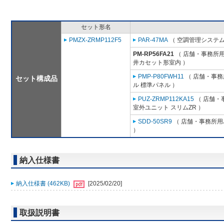
セット形名
PMZX-ZRMP112F5
PAR-47MA
（ 空調管理システム
PM-RP56FA21
（ 店舗・事務所用パ
井カセット形室内 ）
PMP-P80FWH11
（ 店舗・事務所
セット構成品
ル 標準パネル ）
PUZ-ZRMP112KA15
（ 店舗・事
室外ユニット スリムZR ）
SDD-50SR9
（ 店舗・事務所用パ
）
納入仕様書
納入仕様書 (462KB)
[2025/02/20]
取扱説明書