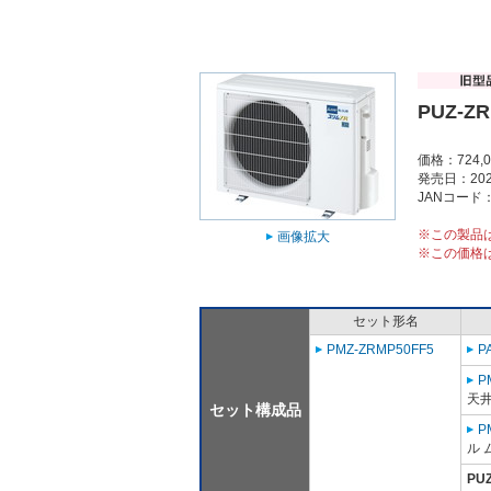
PUZ-Z
価格：724,
発売日：202
JANコード：4
※この製品
画像拡大
※この価格
セット形名
PMZ-ZRMP50FF5
P
P
天
セット構成品
P
ル 
PU