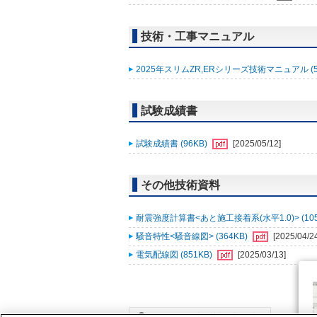
技術・工事マニュアル
2025年スリムZR,ERシリーズ技術マニュアル (5
試験成績書
試験成績書 (96KB)
[2025/05/12]
その他技術資料
耐震強度計算書<あと施工接着系(水平1.0)> (105
騒音特性<騒音線図> (364KB)
[2025/04/2
電気配線図 (851KB)
[2025/03/13]