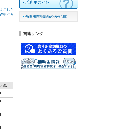
はこちら
確認する
補修用性能部品の保有期限
関連リンク
ん。
成台数
1
1
1
1