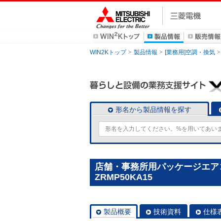
WIN2Kトップ
製品情報
[業務用]空調・換気
形名から製品情報を探す
店舗・事務所用パッケージエアコン(M
ZRMP50KA15
製品概要
技術資料
仕様