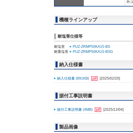
外ユ
機種ラインアップ
耐塩害仕様等
耐塩害
PUZ-ZRMP50KA15-BS
耐重塩害
PUZ-ZRMP50KA15-BSG
納入仕様書
納入仕様書 (891KB)
[2025/02/20]
据付工事説明書
据付工事説明書 (4MB)
[2025/12/04]
製品画像