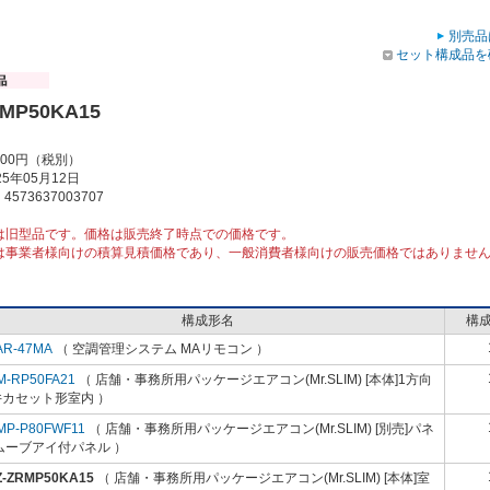
別売品
セット構成品を
RMP50KA15
000円（税別）
5年05月12日
573637003707
は旧型品です。価格は販売終了時点での価格です。
は事業者様向けの積算見積価格であり、一般消費者様向けの販売価格ではありませ
構成形名
構
AR-47MA
（ 空調管理システム MAリモコン ）
M-RP50FA21
（ 店舗・事務所用パッケージエアコン(Mr.SLIM) [本体]1方向
井カセット形室内 ）
MP-P80FWF11
（ 店舗・事務所用パッケージエアコン(Mr.SLIM) [別売]パネ
ムーブアイ付パネル ）
Z-ZRMP50KA15
（ 店舗・事務所用パッケージエアコン(Mr.SLIM) [本体]室