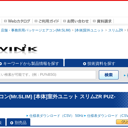
店舗・事務所用パッケージエアコン(Mr.SLIM)
[本体]室外ユニット
スリムZR
キーワードから製品情報を探す
技術資料を探す
r.SLIM) [本体]室外ユニット スリムZR PUZ-
仕様表ダウンロード（CSV） 50Hz
仕様表ダウンロード（CSV）
表
別売品