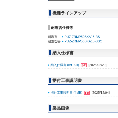
機種ラインアップ
耐塩害仕様等
耐塩害
PUZ-ZRMP50SKA15-BS
耐重塩害
PUZ-ZRMP50SKA15-BSG
納入仕様書
納入仕様書 (891KB)
[2025/02/20]
据付工事説明書
据付工事説明書 (4MB)
[2025/12/04]
製品画像