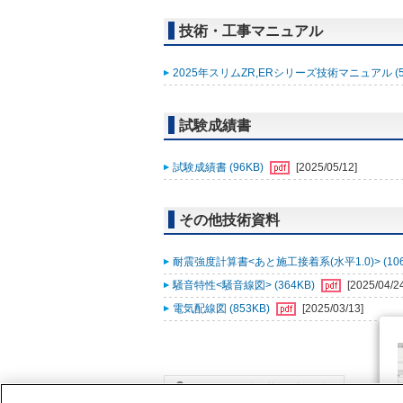
技術・工事マニュアル
2025年スリムZR,ERシリーズ技術マニュアル (5
試験成績書
試験成績書 (96KB)
[2025/05/12]
その他技術資料
耐震強度計算書<あと施工接着系(水平1.0)> (106
騒音特性<騒音線図> (364KB)
[2025/04/2
電気配線図 (853KB)
[2025/03/13]