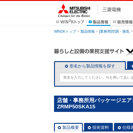
WIN2Kトップ
製品情報
[業務用]空調・換気
形名から製品情報を探す
店舗・事務所用パッケージエアコン(M
ZRMP50SKA15
製品概要
技術資料
仕様