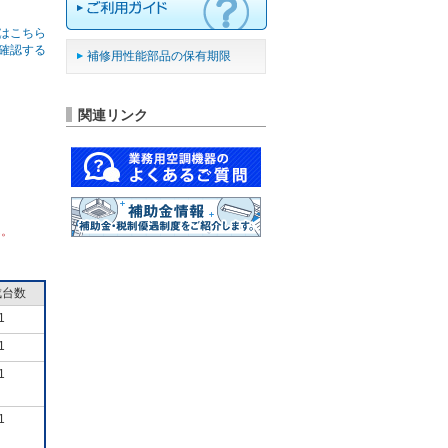
はこちら
確認する
補修用性能部品の保有期限
関連リンク
ん。
成台数
1
1
1
1