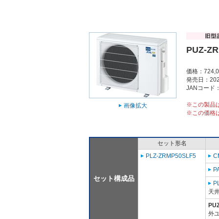
PUZ-Z
価格：724,
発売日：202
JANコード：4
※この製品
画像拡大
※この価格
セット形名
PLZ-ZRMP50SLF5
C
P
セット構成品
P
天
PU
外ユ