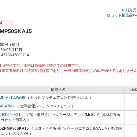
別売品
セット構成品を
RMP50SKA15
000円（税別）
5年05月12日
573637003714
は旧型品です。価格は販売終了時点での価格です。
は事業者様向けの積算見積価格であり、一般消費者様向けの販売価格ではありませ
構成形名
構
MP-P71LWEG6
（ ビル用マルチエアコン [別売]パネル ）
AR-47MA
（ 空調管理システム MAリモコン ）
L-RP50LA21
（ 店舗・事務所用パッケージエアコン(Mr.SLIM) [本体]2方向
井カセット形室内 ）
Z-ZRMP50SKA15
（ 店舗・事務所用パッケージエアコン(Mr.SLIM) [本体]室
ニット スリムZR ）