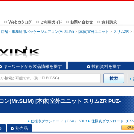
店舗・事務所用パッケージエアコン(Mr.SLIM)
[本体]室外ユニット
スリムZR
キーワードから製品情報を探す
技術資料を探す
r.SLIM) [本体]室外ユニット スリムZR PUZ-
仕様表ダウンロード（CSV） 50Hz
仕様表ダウンロード（CSV）
表
別売品