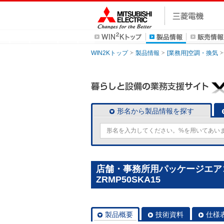
WIN2Kトップ
製品情報
[業務用]空調・換気
形名から製品情報を探す
店舗・事務所用パッケージエアコン(M
ZRMP50SKA15
製品概要
技術資料
仕様