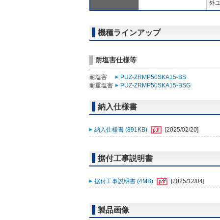
外ユ
機種ラインアップ
耐塩害仕様等
耐塩害
PUZ-ZRMP50SKA15-BS
耐重塩害
PUZ-ZRMP50SKA15-BSG
納入仕様書
納入仕様書 (891KB)
[2025/02/20]
据付工事説明書
据付工事説明書 (4MB)
[2025/12/04]
製品画像