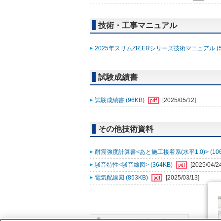
技術・工事マニュアル
2025年スリムZR,ERシリーズ技術マニュアル (5
試験成績書
試験成績書 (96KB)
[2025/05/12]
その他技術資料
耐震強度計算書<あと施工接着系(水平1.0)> (106
騒音特性<騒音線図> (364KB)
[2025/04/2
電気配線図 (853KB)
[2025/03/13]