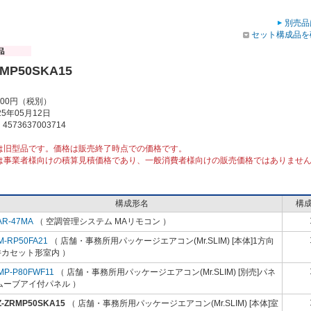
別売品
セット構成品を
RMP50SKA15
000円（税別）
5年05月12日
573637003714
は旧型品です。価格は販売終了時点での価格です。
は事業者様向けの積算見積価格であり、一般消費者様向けの販売価格ではありませ
構成形名
構
AR-47MA
（ 空調管理システム MAリモコン ）
M-RP50FA21
（ 店舗・事務所用パッケージエアコン(Mr.SLIM) [本体]1方向
井カセット形室内 ）
MP-P80FWF11
（ 店舗・事務所用パッケージエアコン(Mr.SLIM) [別売]パネ
ムーブアイ付パネル ）
Z-ZRMP50SKA15
（ 店舗・事務所用パッケージエアコン(Mr.SLIM) [本体]室