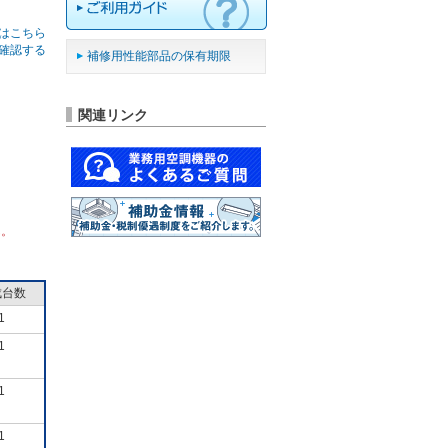
はこちら
確認する
補修用性能部品の保有期限
関連リンク
ん。
成台数
1
1
1
1