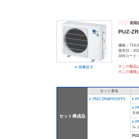
PUZ-Z
価格：724,
発売日：202
JANコード：4
※この製品
画像拡大
※この価格
セット形名
PMZ-ZRMP50SFF5
P
P
天
セット構成品
P
ル 
PU