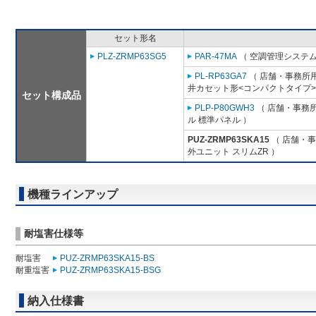
セット形名
PLZ-ZRMP63SG5
PAR-47MA
（ 空調管理システム
PL-RP63GA7
（ 店舗・事務所用パ
井カセット形<コンパクトタイプ>
セット構成品
PLP-P80GWH3
（ 店舗・事務所用
ル 標準パネル ）
PUZ-ZRMP63SKA15
（ 店舗・事務
外ユニット スリムZR ）
機種ラインアップ
耐塩害仕様等
耐塩害
PUZ-ZRMP63SKA15-BS
耐重塩害
PUZ-ZRMP63SKA15-BSG
納入仕様書