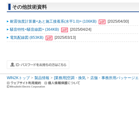
その他技術資料
耐震強度計算書<あと施工接着系(水平1.0)> (106KB)
[2025/04/30]
騒音特性<騒音線図> (364KB)
[2025/04/24]
電気配線図 (853KB)
[2025/03/13]
WIN2Kトップ
製品情報
[業務用]空調・換気
店舗・事務所用パッケージエアコン