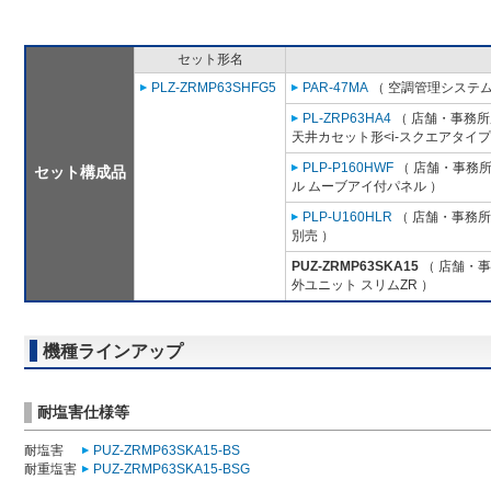
セット形名
PLZ-ZRMP63SHFG5
PAR-47MA
（ 空調管理システム
PL-ZRP63HA4
（ 店舗・事務所用
天井カセット形<i-スクエアタイプ
PLP-P160HWF
（ 店舗・事務所用
セット構成品
ル ムーブアイ付パネル ）
PLP-U160HLR
（ 店舗・事務所用
別売 ）
PUZ-ZRMP63SKA15
（ 店舗・事務
外ユニット スリムZR ）
機種ラインアップ
耐塩害仕様等
耐塩害
PUZ-ZRMP63SKA15-BS
耐重塩害
PUZ-ZRMP63SKA15-BSG