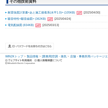
その他技術資料
耐震強度計算書<あと施工接着系(水平1.0)> (105KB)
[2025/04/30]
騒音特性<騒音線図> (362KB)
[2025/04/24]
電気配線図 (834KB)
[2025/03/13]
WIN2Kトップ
製品情報
[業務用]空調・換気
店舗・事務所用パッケージエアコン