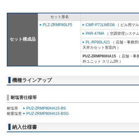
セット形名
PLZ-ZRMP80LF5
CMP-P71LWEG6
（ ビル用マル
PAR-47MA
（ 空調管理システム
セット構成品
PL-RP80LA21
（ 店舗・事務所用
天井カセット形室内 ）
PUZ-ZRMP80HA15
（ 店舗・事務
外ユニット スリムZR ）
機種ラインアップ
耐塩害仕様等
耐塩害
PUZ-ZRMP80HA15-BS
耐重塩害
PUZ-ZRMP80HA15-BSG
納入仕様書