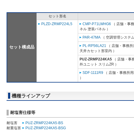
セット形名
PLZD-ZRMP224L5
CMP-P71LWHG6
（ 店舗・事務所
ネル 塗装パネル ）
PAR-47MA
（ 空調管理システム
PL-RP56LA21
（ 店舗・事務所用
セット構成品
天井カセット形室内 ）
PUZ-ZRMP224KA5
（ 店舗・事務
外ユニット スリムZR ）
SDF-1111R9
（ 店舗・事務所用パ
）
機種ラインアップ
耐塩害仕様等
耐塩害
PUZ-ZRMP224KA5-BS
耐重塩害
PUZ-ZRMP224KA5-BSG