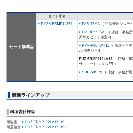
セット形名
PMZX-ERMP112F5
PAR-47MA
（ 空調管理システム
PM-RP56FA21
（ 店舗・事務所用
天井カセット形室内 ）
PMP-P80FWH11
（ 店舗・事務所
セット構成品
ル 標準パネル ）
PUZ-ERMP112LA15
（ 店舗・事務
外ユニット スリムER ）
SDD-50SR9
（ 店舗・事務所用パ
）
機種ラインアップ
耐塩害仕様等
耐塩害
PUZ-ERMP112LA15-BS
耐重塩害
PUZ-ERMP112LA15-BSG