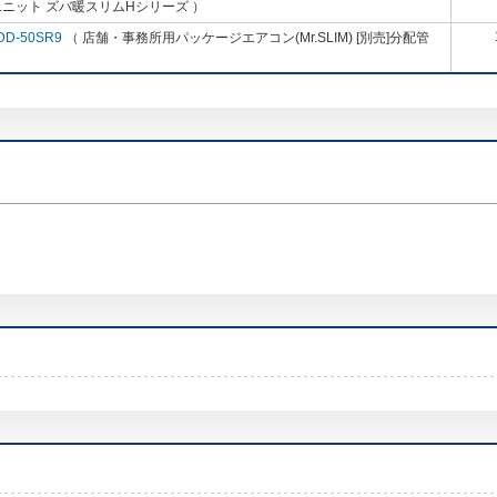
ニット ズバ暖スリムHシリーズ ）
DD-50SR9
（ 店舗・事務所用パッケージエアコン(Mr.SLIM) [別売]分配管