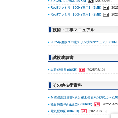
3D CADシンボル (97KB)
[2026/04/30]
Revitファミリ 【50Hz専用】 (2MB)
[202
Revitファミリ 【60Hz専用】 (2MB)
[202
技術・工事マニュアル
2025年度版ズバ暖スリム技術マニュアル (20M
試験成績書
試験成績書 (96KB)
[2025/05/12]
その他技術資料
耐震強度計算書<あと施工接着系(水平1.0)> (106
騒音特性<騒音線図> (366KB)
[2025/04/2
電気配線図 (884KB)
[2025/03/13]