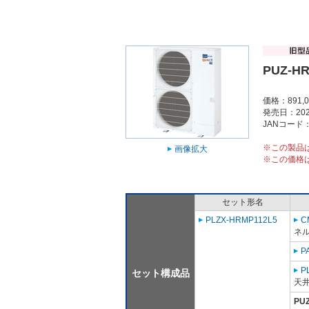
PUZ-H
価格：891,
発売日：202
JANコード：4
※この製品
画像拡大
※この価格
セット形名
PLZX-HRMP112L5
C
ネル
P
P
セット構成品
天
PU