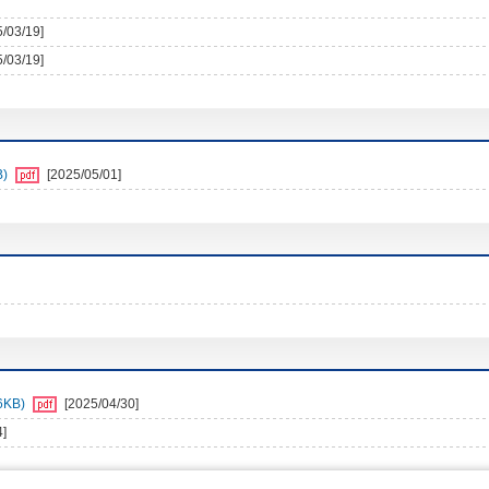
5/03/19]
5/03/19]
B)
[2025/05/01]
KB)
[2025/04/30]
4]