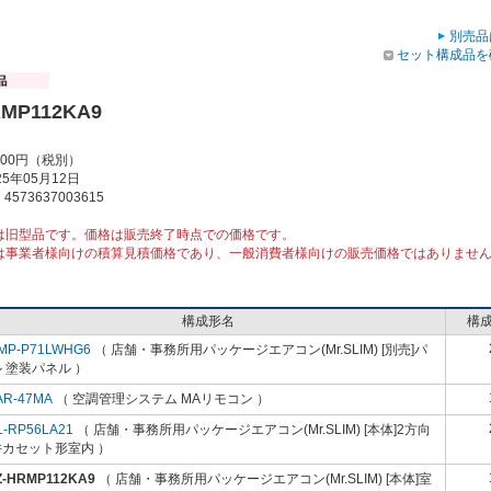
別売品
セット構成品を
RMP112KA9
000円（税別）
5年05月12日
573637003615
は旧型品です。価格は販売終了時点での価格です。
は事業者様向けの積算見積価格であり、一般消費者様向けの販売価格ではありませ
構成形名
構
MP-P71LWHG6
（ 店舗・事務所用パッケージエアコン(Mr.SLIM) [別売]パ
 塗装パネル ）
AR-47MA
（ 空調管理システム MAリモコン ）
L-RP56LA21
（ 店舗・事務所用パッケージエアコン(Mr.SLIM) [本体]2方向
井カセット形室内 ）
Z-HRMP112KA9
（ 店舗・事務所用パッケージエアコン(Mr.SLIM) [本体]室