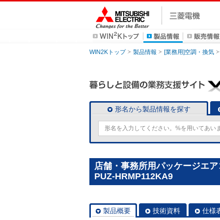
WIN2Kトップ
製品情報
[業務用]空調・換気
形名から製品情報を探す
店舗・事務所用パッケージエアコン
PUZ-HRMP112KA9
製品概要
技術資料
仕様