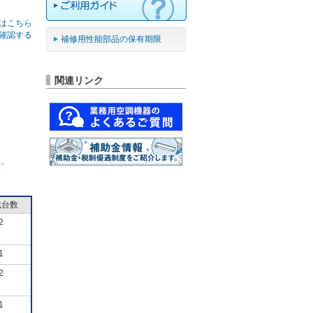
はこちら
確認する
補修用性能部品の保有期限
関連リンク
ん。
成台数
2
1
2
1