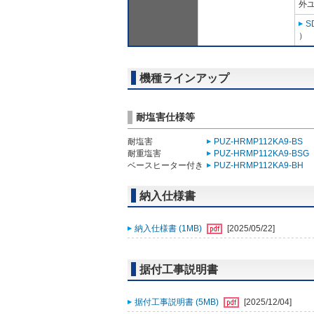
外ユ
S
）
機種ラインアップ
耐塩害仕様等
耐塩害
PUZ-HRMP112KA9-BS
耐重塩害
PUZ-HRMP112KA9-BSG
ベースヒーター付き
PUZ-HRMP112KA9-BH
納入仕様書
納入仕様書 (1MB)
[2025/05/22]
据付工事説明書
据付工事説明書 (5MB)
[2025/12/04]