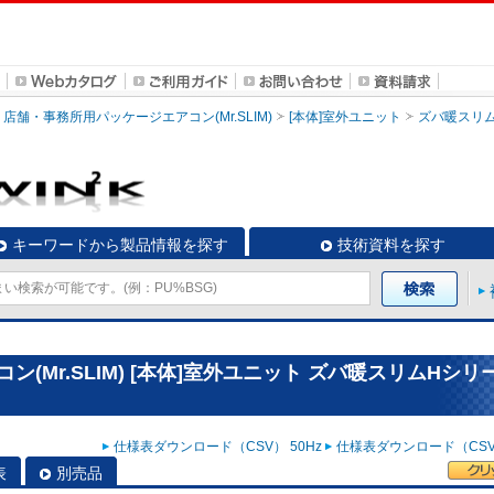
店舗・事務所用パッケージエアコン(Mr.SLIM)
[本体]室外ユニット
ズバ暖スリ
キーワードから製品情報を探す
技術資料を探す
(Mr.SLIM) [本体]室外ユニット ズバ暖スリムHシリ
仕様表ダウンロード（CSV） 50Hz
仕様表ダウンロード（CSV）
表
別売品