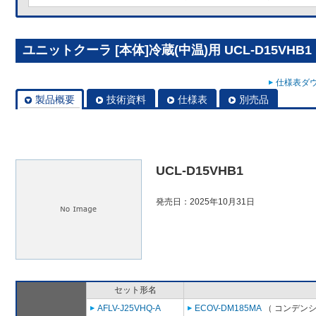
ユニットクーラ [本体]冷蔵(中温)用 UCL-D15VHB1
仕様表ダウ
製品概要
技術資料
仕様表
別売品
UCL-D15VHB1
発売日：2025年10月31日
セット形名
AFLV-J25VHQ-A
ECOV-DM185MA
（ コンデンシ