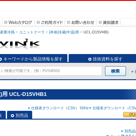
・産業冷熱
ユニットクーラ
[本体]冷蔵(中温)用
UCL-D15VHB1
キーワードから製品情報を探す
技術資料を探す
 UCL-D15VHB1
仕様表ダウンロード（CSV） 50Hz
仕様表ダウンロード（CSV）
表
別売品
別売品