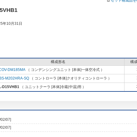
セット構成品を
15VHB1
5年10月31日
構成形名
構
COV-DM185MA
（ コンデンシングユニット [本体]一体空冷式 ）
BS-M202HRA-SQ
（ コントローラ [本体]クオリティコントローラ ）
L-D15VHB1
（ ユニットクーラ [本体]冷蔵(中温)用 ）
/02/07]
/02/07]