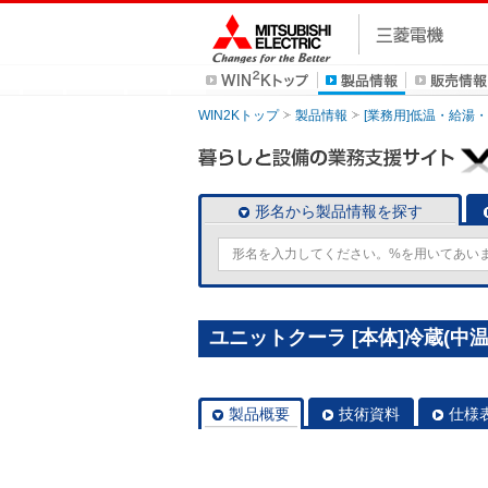
WIN2Kトップ
製品情報
[業務用]低温・給湯
形名から製品情報を探す
ユニットクーラ [本体]冷蔵(中温)用
製品概要
技術資料
仕様