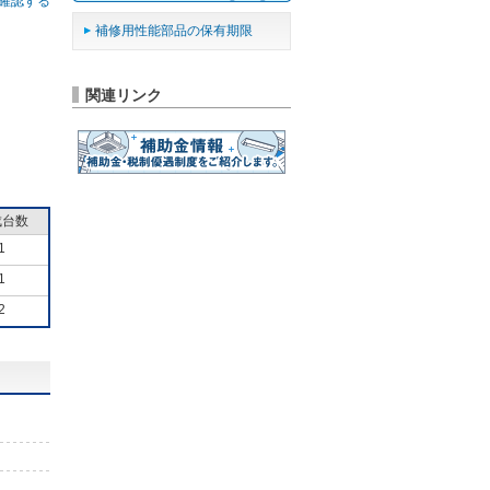
確認する
補修用性能部品の保有期限
関連リンク
成台数
1
1
2