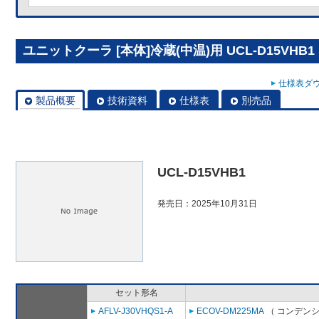
ユニットクーラ [本体]冷蔵(中温)用 UCL-D15VHB1
仕様表ダウ
製品概要
技術資料
仕様表
別売品
UCL-D15VHB1
発売日：2025年10月31日
セット形名
AFLV-J30VHQS1-A
ECOV-DM225MA
（ コンデンシ