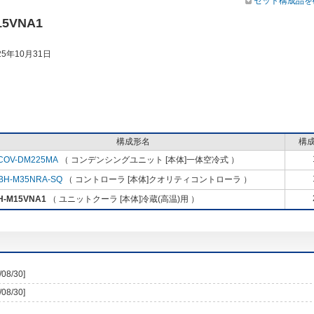
セット構成品を
15VNA1
5年10月31日
構成形名
構
COV-DM225MA
（ コンデンシングユニット [本体]一体空冷式 ）
BH-M35NRA-SQ
（ コントローラ [本体]クオリティコントローラ ）
H-M15VNA1
（ ユニットクーラ [本体]冷蔵(高温)用 ）
/08/30]
/08/30]