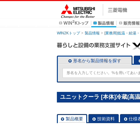
WIN2Kトップ
製品情報
[業務用]低温・給湯
形名から製品情報を探す
ユニットクーラ [本体]冷蔵(高温)用
製品概要
技術資料
仕様