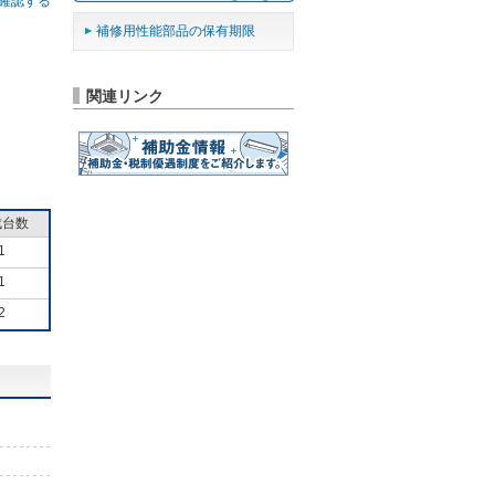
確認する
補修用性能部品の保有期限
関連リンク
成台数
1
1
2