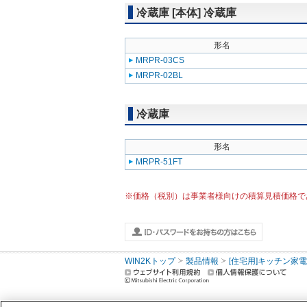
冷蔵庫 [本体] 冷蔵庫
形名
MRPR-03CS
MRPR-02BL
冷蔵庫
形名
MRPR-51FT
※価格（税別）は事業者様向けの積算見積価格で
WIN2Kトップ
製品情報
[住宅用]キッチン家電