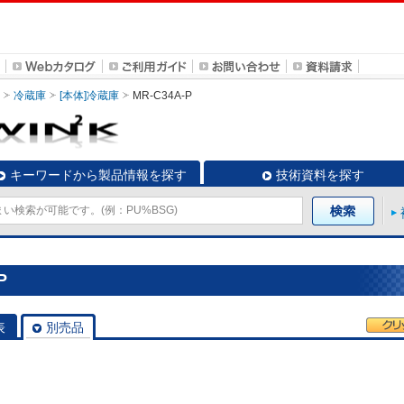
冷蔵庫
[本体]冷蔵庫
MR-C34A-P
キーワードから製品情報を探す
技術資料を探す
P
表
別売品