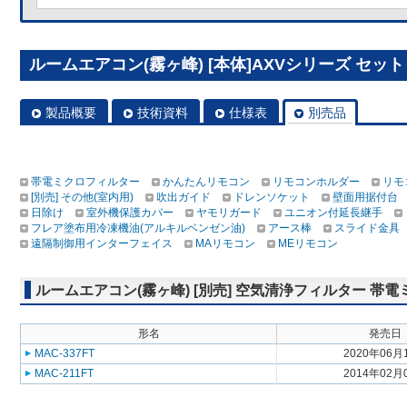
ルームエアコン(霧ヶ峰) [本体]AXVシリーズ セット MS
製品概要
技術資料
仕様表
別売品
帯電ミクロフィルター
かんたんリモコン
リモコンホルダー
リモ
[別売] その他(室内用)
吹出ガイド
ドレンソケット
壁面用据付台
日除け
室外機保護カバー
ヤモリガード
ユニオン付延長継手
フレア塗布用冷凍機油(アルキルベンゼン油)
アース棒
スライド金具
遠隔制御用インターフェイス
MAリモコン
MEリモコン
ルームエアコン(霧ヶ峰) [別売] 空気清浄フィルター 帯
形名
発売日
MAC-337FT
2020年06月
MAC-211FT
2014年02月