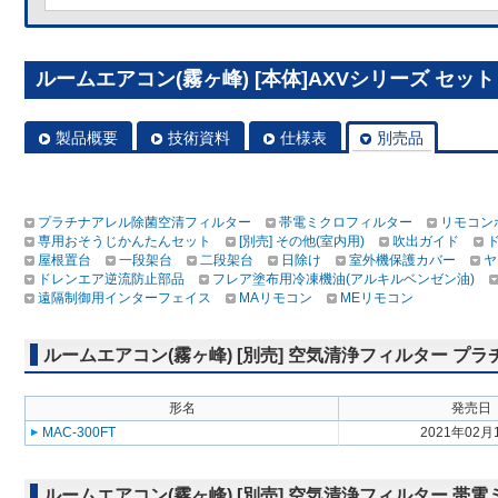
ルームエアコン(霧ヶ峰) [本体]AXVシリーズ セット MS
製品概要
技術資料
仕様表
別売品
プラチナアレル除菌空清フィルター
帯電ミクロフィルター
リモコン
専用おそうじかんたんセット
[別売] その他(室内用)
吹出ガイド
屋根置台
一段架台
二段架台
日除け
室外機保護カバー
ヤ
ドレンエア逆流防止部品
フレア塗布用冷凍機油(アルキルベンゼン油)
遠隔制御用インターフェイス
MAリモコン
MEリモコン
ルームエアコン(霧ヶ峰) [別売] 空気清浄フィルター 
形名
発売日
MAC-300FT
2021年02月
ルームエアコン(霧ヶ峰) [別売] 空気清浄フィルター 帯