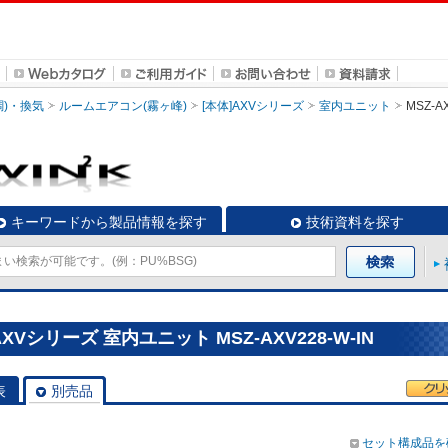
調)・換気
ルームエアコン(霧ヶ峰)
[本体]AXVシリーズ
室内ユニット
MSZ-AX
キーワードから製品情報を探す
技術資料を探す
Vシリーズ 室内ユニット MSZ-AXV228-W-IN
表
別売品
セット構成品を