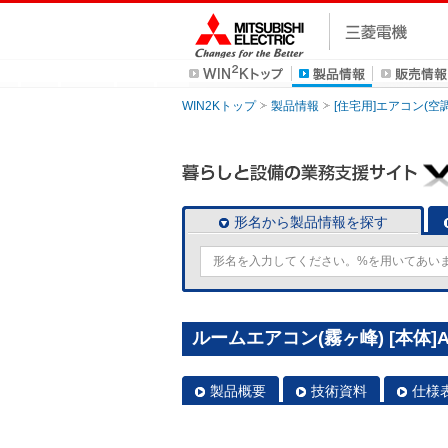
WIN2Kトップ
製品情報
[住宅用]エアコン(空
形名から製品情報を探す
ルームエアコン(霧ヶ峰) [本体]AX
製品概要
技術資料
仕様