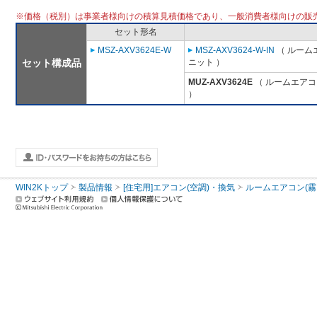
※価格（税別）は事業者様向けの積算見積価格であり、一般消費者様向けの販
セット形名
MSZ-AXV3624E-W
MSZ-AXV3624-W-IN
（ ルームエ
セット構成品
ニット ）
MUZ-AXV3624E
（ ルームエアコン
）
WIN2Kトップ
製品情報
[住宅用]エアコン(空調)・換気
ルームエアコン(霧