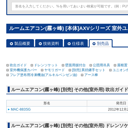
ルームエアコン(霧ヶ峰) [本体]AXVシリーズ 室外ユニッ
製品概要
技術資料
仕様表
別売品
吹出ガイド
ドレンソケット
壁面用据付台
公団用吊具
屋根置
室外機保護カバー
ヤモリガード
[別売] 異径継手セット
ユニオン
フレア塗布用冷凍機油(アルキルベンゼン油)
アース棒
ルームエアコン(霧ヶ峰) [別売] その他(室外用) 吹出ガイ
形名
発売日
MAC-883SG
2012年12月
ルームエアコン(霧ヶ峰) [別売] その他(室外用) ドレンソ