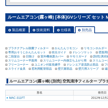
ルームエアコン(霧ヶ峰) [本体]GVシリーズ セット MSZ
製品概要
技術資料
仕様表
別売品
プラチナアレル除菌フィルター
かんたんリモコン
リモコンホルダー
専用おそうじかんたんセット
吹出ガイド
ドレンソケット
壁面用
二段架台
日除け
室外機保護カバー
ヤモリガード
[別売] 異
スリムコーナー平面用
スリムコーナー内側立ち上がり用
スリムコー
フリーコーナー
ユニオン付延長継手
ドレンエア逆流防止部品
フ
スライド金具
窓利用配管部品
壁穴塞部品
壁穴用スリーブ
遠
ルームエアコン(霧ヶ峰) [別売] 空気清浄フィルター プ
形名
発売日
MAC-311FT
2012年12月